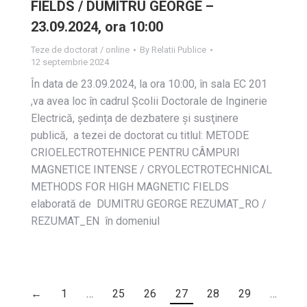
FIELDS / DUMITRU GEORGE –
23.09.2024, ora 10:00
Teze de doctorat / online
By
Relatii Publice
12 septembrie 2024
În data de 23.09.2024, la ora 10:00, în sala EC 201
,va avea loc în cadrul Școlii Doctorale de Inginerie
Electrică, ședința de dezbatere și susţinere
publică, a tezei de doctorat cu titlul: METODE
CRIOELECTROTEHNICE PENTRU CÂMPURI
MAGNETICE INTENSE / CRYOLECTROTECHNICAL
METHODS FOR HIGH MAGNETIC FIELDS
elaborată de DUMITRU GEORGE REZUMAT_RO /
REZUMAT_EN în domeniul
←
1
…
25
26
27
28
29
…