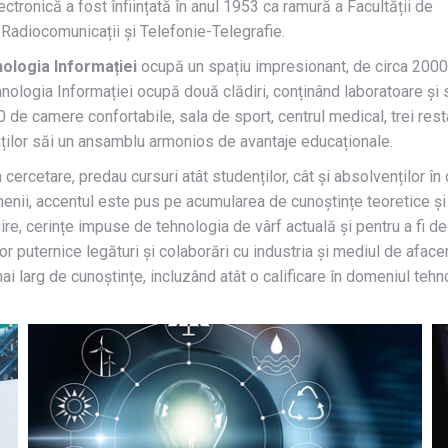
tronică a fost înființată în anul 1953 ca ramură a Facultății de
 Radiocomunicații și Telefonie-Telegrafie.
nologia Informației
ocupă un spațiu impresionant, de circa 2000
nologia Informației ocupă două clădiri, conținând laboratoare și să
de camere confortabile, sala de sport, centrul medical, trei rest
nților săi un ansamblu armonios de avantaje educaționale.
cercetare, predau cursuri atât studenților, cât și absolvenților în
enii, accentul este pus pe acumularea de cunoștințe teoretice și p
ire, cerințe impuse de tehnologia de vârf actuală și pentru a fi d
r puternice legături și colaborări cu industria și mediul de afacer
mai larg de cunoștințe, incluzând atât o calificare în domeniul teh