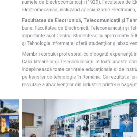
numele de Electrocomunicații (1929). Facultatea de Elec
Electromecanică, incluzând specializările Electronică,
Facultatea de Electronică, Telecomunicații și Teh
bune. Facultatea de Electronică, Telecomunicații și Teh
importante sunt Centrul Studențesc cu aproximativ 500 
și Tehnologia Informației oferă studenților și absolve
Membrii corpului profesoral, cu o bogată experiență în 
Calculatoarelor și Telecomunicații. In toate aceste dom
îndeplinească toate cerințele educaționale și de instru
pe transfer de tehnologie în România. Ca rezultat al uno
recrutare a absolvenților din industrie printr-un bagaj 