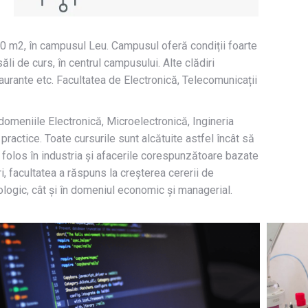
0 m2, în campusul Leu. Campusul oferă condiții foarte
li de curs, în centrul campusului. Alte clădiri
aurante etc. Facultatea de Electronică, Telecomunicații
 domeniile Electronică, Microelectronică, Ingineria
ractice. Toate cursurile sunt alcătuite astfel încât să
e folos în industria și afacerile corespunzătoare bazate
i, facultatea a răspuns la creșterea cererii de
nologic, cât și în domeniul economic și managerial.