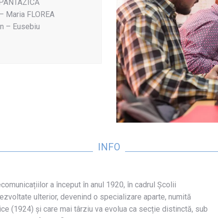
la PANTAZICĂ
ra – Maria FLOREA
an – Eusebiu
INFO
omunicațiilor a început în anul 1920, în cadrul Școlii
ezvoltate ulterior, devenind o specializare aparte, numită
ice (1924) și care mai târziu va evolua ca secție distinctă, sub