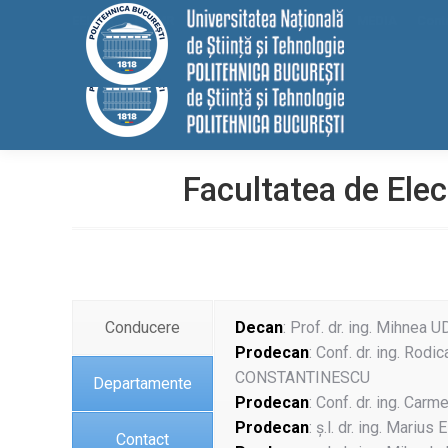
conținut
EELISA
HRS4R
Internațional
ALUMNI
MEDIA
Cont
Facultatea de Elec
Conducere
Decan
: Prof. dr. ing. Mihnea 
Prodecan
:
Conf. dr. ing. Rodi
CONSTANTINESCU
Departamente
Prodecan
:
Conf. dr. ing. Car
Prodecan
:
ș.l. dr. ing. Mari
Contact