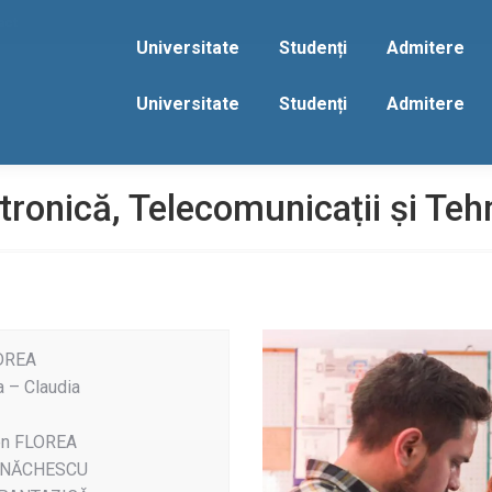
act
Universitate
Studenți
Admitere
Universitate
Studenți
Admitere
tronică, Telecomunicații și Teh
UDREA
ca – Claudia
men FLOREA
us ENĂCHESCU