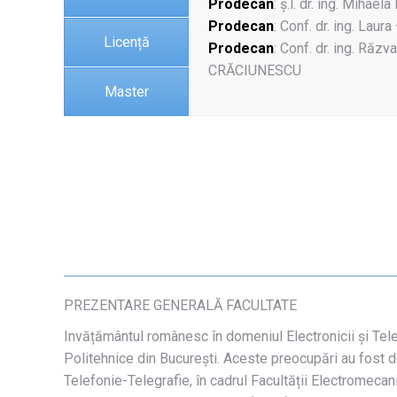
Prodecan
:
ș.l. dr. ing. Mihae
Prodecan
:
Conf. dr. ing. Lau
Licență
Prodecan
:
Conf. dr. ing. Răzv
CRĂCIUNESCU
Master
PREZENTARE GENERALĂ FACULTATE
Invățământul românesc în domeniul Electronicii și Telec
Politehnice din București. Aceste preocupări au fost d
Telefonie-Telegrafie, în cadrul Facultății Electromecan