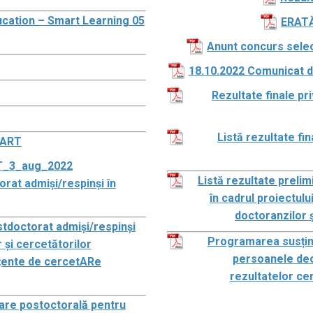
cation – Smart Learning 05
ERATĂ 
Anunt concurs selec
18.10.2022 Comunicat 
Rezultate finale pr
Listă rezultate fi
MART
RT_3_aug_2022
Listă rezultate preli
orat admiși/respinși în
în cadrul proiectulu
doctoranzilor 
stdoctorat admiși/respinși
Programarea susține
 și cercetătorilor
persoanele decl
țente de cercetARe
rezultatelor cer
are postoctorală pentru