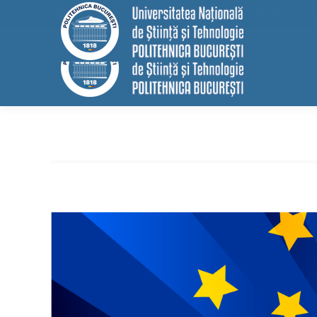
conținut
EELISA
HRS4R
Internațional
ALUMNI
MEDIA
Cont