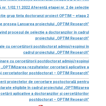
nr. 1/02.11.2022 Aferentă etapei nr. 2 de selecție
tie grup tinta doctoranzi proiect OPTIM – etapa 2
de presea-Lansarea proiectului „OPTIM Research”
ivind procesul de selecție a doctoranzilor în cadrul
proiectului „OPTIM Research”
nale cu cercetătorii postdoctorat admiși/respinși în
cadrul proiectului „OPTIM Research”
minare cu cercetătorii postdoctorat admiși/respinși
i „OPTIMizarea rezultatelor cercetarii aplicative a
și cercetatorilor postdoctorat – OPTIM Research”
rii proiectelor de cercetare postoctorală pentru
arate eligibile în cadrul proiectului „OPTIMizarea
cetării aplicative a doctoranzilor și cercetătorilor
postdoctorat – OPTIM Research”