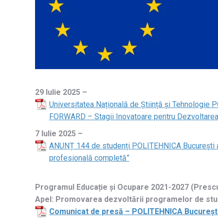
29 Iulie 2025 –
Universitatea Națională de Știință și Tehnologie 
FORWARD – Stagii Inovatoare pentru Dezvoltarea
7 Iulie 2025 –
ANUNȚ 144 de studenți POLITEHNICA București au a
profesională completă”
Programul Educație și Ocupare 2021-2027 (Prescu
Apel: Promovarea dezvoltării programelor de studii
Comunicat de presă – POLITEHNICA București a