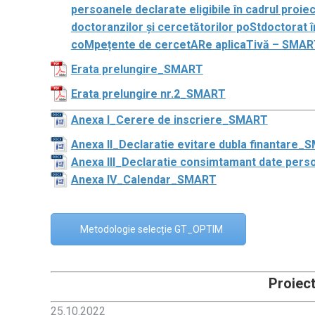
persoanele declarate eligibile în cadrul proie
doctoranzilor și cercetătorilor poStdoctorat 
coMpețente de cercetARe aplicaTivă – SMAR
Erata prelungire_SMART
Erata prelungire nr.2_SMART
Anexa I_Cerere de inscriere_SMART
Anexa II_Declaratie evitare dubla finantare
Anexa III_Declaratie consimtamant date per
Anexa IV_Calendar_SMART
Metodologie selecție GT_OPTIM
Proiec
25.10.2022