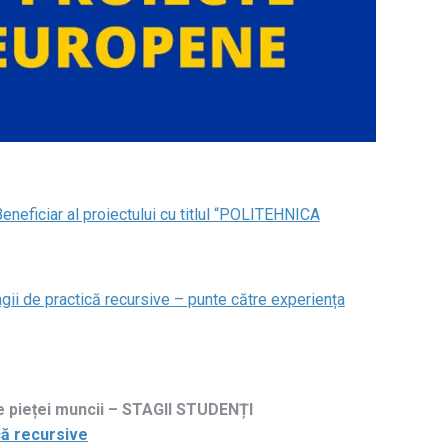
neficiar al proiectului cu titlul “POLITEHNICA
i de practică recursive – punte către experiența
ele pieței muncii – STAGII STUDENȚI
că recursive