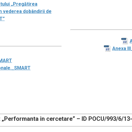
ctului „Pregătirea
în vederea dobândirii de
T”
A
Anexa II
_SMART
sonale._SMART
t „Performanta in cercetare” – ID POCU/993/6/13