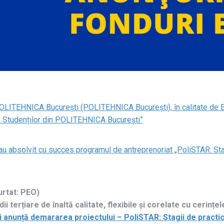
POLITEHNICA București (POLITEHNICA București), în calitate de Be
 Studenților din POLITEHNICA București”
bsolvit cu succes programul de antreprenoriat „PoliSTAR: Stagi
rtat: PEO)
 terțiare de înaltă calitate, flexibile și corelate cu cerinț
nunță demararea proiectului – PoliSTAR: Stagii de practi