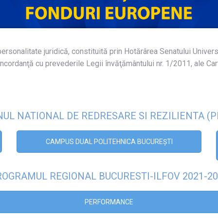
ersonalitate juridică, constituită prin Hotărârea Senatului Unive
cordanţă cu prevederile Legii învăţământului nr. 1/2011, ale Car
UL NATIONAL DE REDRESARE SI REZILIENTA (
CAMPUS DUAL POLITEHNICA BUCUREȘTI
ROGRAMUL REGIONAL BUCURESTI-ILFOV 2021-20
PERFORMANCE