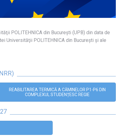
rsităţii POLITEHNICA din București (UPB) din data de
tei Universităţii POLITEHNICA din București şi ale
PNRR)
REABILITAREA TERMICĂ A CĂMINELOR P1-P6 DIN
COMPLEXUL STUDENȚESC REGIE
27