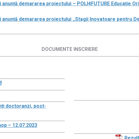
nunță demararea proiectului – POLI4FUTURE Educație Orient
anunță demararea proiectului ,,Stagii Inovatoare pentru D
DOCUMENTE INSCRIERE
3
ți doctoranzi, post-
op – 12.07.2023
Rezult