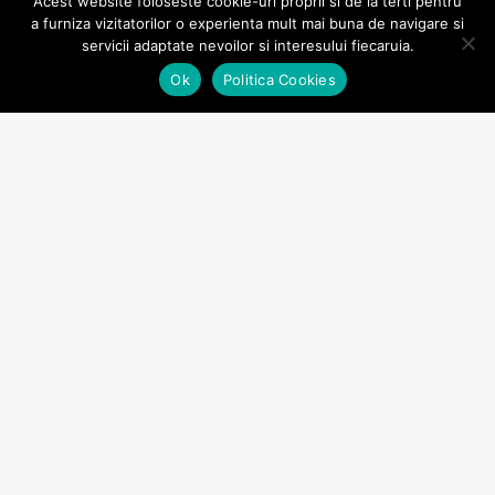
Acest website foloseste cookie-uri proprii si de la terti pentru
a furniza vizitatorilor o experienta mult mai buna de navigare si
servicii adaptate nevoilor si interesului fiecaruia.
Ok
Politica Cookies
Go
to
Top
[u_heading]Noutăți[/u_heading][ult_layout
layout_style=”4″ list_style=”9″
image_size=”400x225_ul_grid_16_9_1x”
s_image_hover_effect=”1″
s_overlay_hover_effect=”ultimate-layouts-hover-
css-fade” s_categories=”0″ s_metas_o_author=”0″
s_metas_o_comment=”0″ pagination=”1″
lazyload=”1″ quick_view=”0″ taxonomies=”post_tag”
query_include_children=”0″ price_font_weight=””