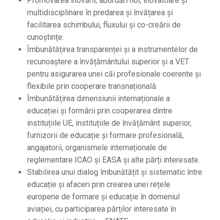
Promovarea inovării, abordări noi, inovatoare și
multidisciplinare în predarea și învățarea și
facilitarea schimbului, fluxului și co-creării de
cunoștințe.
Îmbunătățirea transparenței și a instrumentelor de
recunoaștere a învățământului superior și a VET
pentru asigurarea unei căi profesionale coerente și
flexibile prin cooperare transnațională.
Îmbunătățirea dimensiunii internaționale a
educației și formării prin cooperarea dintre
instituțiile UE, instituțiile de învățământ superior,
furnizorii de educație și formare profesională,
angajatorii, organismele internaționale de
reglementare ICAO și EASA și alte părți interesate.
Stabilirea unui dialog îmbunătățit și sistematic între
educație și afaceri prin crearea unei rețele
europene de formare și educație în domeniul
aviației, cu participarea părților interesate în