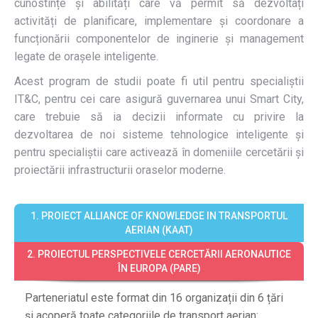
cunostințe și abilități care vă permit să dezvoltați
activități de planificare, implementare și coordonare a
funcționării componentelor de inginerie și management
legate de orașele inteligente.
Acest program de studii poate fi util pentru specialiștii
IT&C, pentru cei care asigură guvernarea unui Smart City,
care trebuie să ia decizii informate cu privire la
dezvoltarea de noi sisteme tehnologice inteligente și
pentru specialiștii care activează în domeniile cercetării și
proiectării infrastructurii oraselor moderne.
1. PROIECT ALLIANCE OF KNOWLEDGE IN TRANSPORTUL
AERIAN (KAAT)
2. PROIECTUL PERSPECTIVELE CERCETĂRII AERONAUTICE
ÎN EUROPA (PARE)
Parteneriatul este format din 16 organizații din 6 țări
și acoperă toate categoriile de transport aerian: