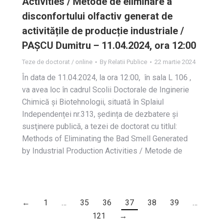
Activities / Metode de eliminare a
disconfortului olfactiv generat de
activitățile de producție industriale /
PAȘCU Dumitru – 11.04.2024, ora 12:00
Teze de doctorat / online
By
Relatii Publice
22 martie 2024
În data de 11.04.2024, la ora 12:00, în sala L 106 ,
va avea loc în cadrul Scolii Doctorale de Inginerie
Chimică și Biotehnologii, situată în Splaiul
Independenței nr.313, ședința de dezbatere și
susţinere publică, a tezei de doctorat cu titlul:
Methods of Eliminating the Bad Smell Generated
by Industrial Production Activities / Metode de
←
1
…
35
36
37
38
39
…
121
→