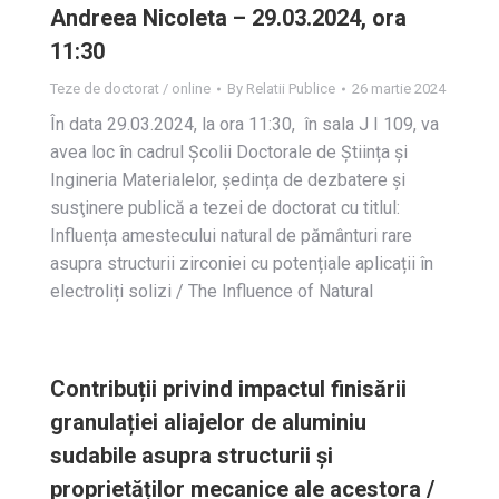
Andreea Nicoleta – 29.03.2024, ora
11:30
Teze de doctorat / online
By
Relatii Publice
26 martie 2024
În data 29.03.2024, la ora 11:30, în sala J I 109, va
avea loc în cadrul Școlii Doctorale de Știința și
Ingineria Materialelor, ședința de dezbatere și
susţinere publică a tezei de doctorat cu titlul:
Influența amestecului natural de pământuri rare
asupra structurii zirconiei cu potențiale aplicații în
electroliți solizi / The Influence of Natural
Contribuții privind impactul finisării
granulației aliajelor de aluminiu
sudabile asupra structurii și
proprietăților mecanice ale acestora /