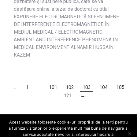
dezbatere și susţinere publică, care se va
desfășura online, a tezei de doctorat cu titlul:
EXPUNERE ELECTROMAGNETICĂ ŞI FENOMENE
DE INTERFERENŢE ELECTROMAGNETICE ÎN
MEDIUL MEDICAL / ELECTROMAGNETIC
AMBIENT AND INTERFERENCE PHENOMENA IN
MEDICAL ENVIRONMENT ALNAMIR HUSSAIN
KAZEM
←
1
…
101
102
103
104
105
…
121
→
Acest website foloseste cookie-uri proprii si de la terti pentru
a furniza vizitatorilor o experienta mult mai buna de navigare si
servicii adaptate nevoilor si interesului fiecaruia.