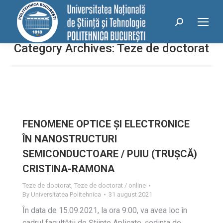
conținut
Search:
Category Archives:
Teze de doctorat
FENOMENE OPTICE ȘI ELECTRONICE
ÎN NANOSTRUCTURI
SEMICONDUCTOARE / PUIU (TRUȘCĂ)
CRISTINA-RAMONA
Teze de doctorat
,
Teze de doctorat / online
By
Universitatea Politehnica
31 august 2021
În data de 15.09.2021, la ora 9:00, va avea loc în
cadrul facultății de Științe Aplicate, ședința de