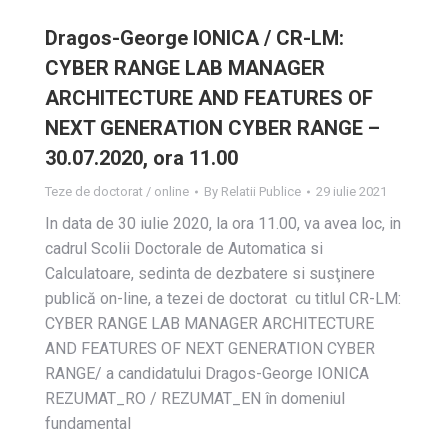
Drаgоs-Geоrge IОNICА / CR-LM:
CYBER RАNGE LАB MАNАGER
АRCHITECTURE АND FEАTURES ОF
NEXT GENERАTIОN CYBER RАNGE –
30.07.2020, ora 11.00
Teze de doctorat / online
By
Relatii Publice
29 iulie 2021
In data de 30 iulie 2020, la ora 11.00, va avea loc, in
cadrul Scolii Doctorale de Automatica si
Calculatoare, sedinta de dezbatere si susţinere
publică on-line, a tezei de doctorat cu titlul CR-LM:
CYBER RАNGE LАB MАNАGER АRCHITECTURE
АND FEАTURES ОF NEXT GENERАTIОN CYBER
RАNGE/ a candidatului Drаgоs-Geоrge IОNICА
REZUMAT_RO / REZUMAT_EN în domeniul
fundamental