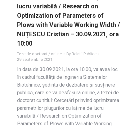
lucru variabilă / Research on
Optimization of Parameters of
Plows with Variable Working Width /
NUȚESCU Cristian – 30.09.2021, ora
10:00
Teze de doctorat / online
By
Relatii Publice
29 septembrie 2021
In data de 30.09.2021, la ora 10:00, va avea loc
în cadrul facultății de Ingineria Sistemelor
Biotehnice, ședința de dezbatere și susținere
publică, care se va desfășura online, a tezei de
doctorat cu titlul: Cercetări prinvind optimizarea
parametrilor plugurilor cu laţime de lucru
variabilă / Research on Optimization of
Parameters of Plows with Variable Working