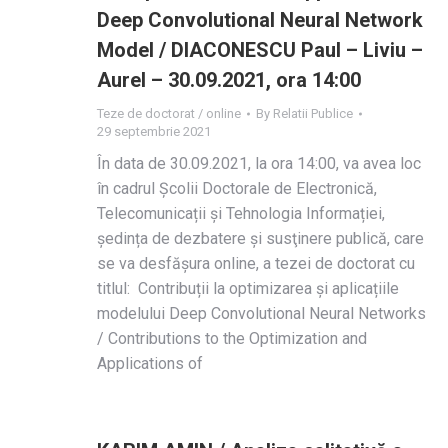
Deep Convolutional Neural Network
Model / DIACONESCU Paul – Liviu –
Aurel – 30.09.2021, ora 14:00
Teze de doctorat / online
By
Relatii Publice
29 septembrie 2021
În data de 30.09.2021, la ora 14:00, va avea loc
în cadrul Școlii Doctorale de Electronică,
Telecomunicații și Tehnologia Informației,
ședința de dezbatere și susţinere publică, care
se va desfășura online, a tezei de doctorat cu
titlul: Contribuții la optimizarea și aplicațiile
modelului Deep Convolutional Neural Networks
/ Contributions to the Optimization and
Applications of