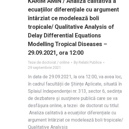
KARIM AMIN / Analiza calitativă a
ecuațiilor diferențiale cu argument
întârziat ce modelează boli
tropicale/ Qualitative Analysis of
Delay Differential Equations
Modelling Tropical Diseases –
29.09.2021, ora 12:00
Teze de doctorat / online
By
Relatii Publice
29 septembrie 2021
In data de 29.09.2021, la ora 12:00, va avea loc,
în cadrul facultății de Științe Aplicate, situată în
Splaiul Independenţei nr. 313, sector 6, sedința
de dezbatere și susţinere publică care se va
desfășura online, a tezei de doctorat cu titlul:
Analiza calitativă a ecuațiilor diferențiale cu
argument întârziat ce modelează boli tropicale/
Qualitative Analysis