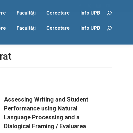
Facebook
X
Instagram
YouTube
ere
Facultăți
Cercetare
Info UPB
Search:
page
page
page
page
opens
opens
opens
opens
ere
Facultăți
Cercetare
Info UPB
Search:
in
in
in
in
new
new
new
new
window
window
window
window
rat
Assessing Writing and Student
Performance using Natural
Language Processing and a
Dialogical Framing / Evaluarea