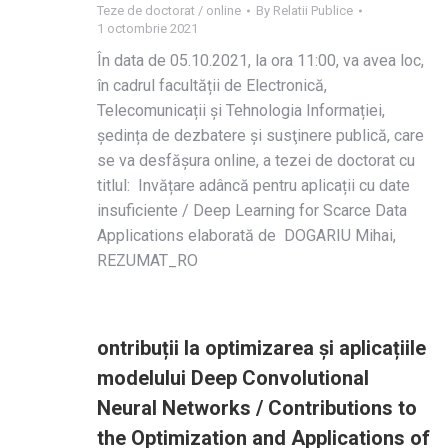
Teze de doctorat / online
By
Relatii Publice
1 octombrie 2021
În data de 05.10.2021, la ora 11:00, va avea loc,
în cadrul facultății de Electronică,
Telecomunicații și Tehnologia Informației,
ședința de dezbatere și susţinere publică, care
se va desfășura online, a tezei de doctorat cu
titlul: Invățare adâncă pentru aplicații cu date
insuficiente / Deep Learning for Scarce Data
Applications elaborată de DOGARIU Mihai,
REZUMAT_RO
ontribuții la optimizarea și aplicațiile
modelului Deep Convolutional
Neural Networks / Contributions to
the Optimization and Applications of