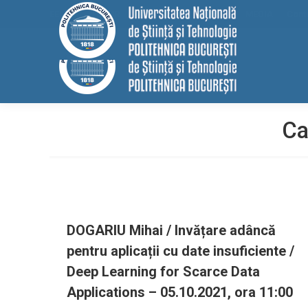
conținut
EELISA
HRS4R
Internațional
ALUMNI
MEDIA
Cont
Ca
DOGARIU Mihai / Invățare adâncă
pentru aplicații cu date insuficiente /
Deep Learning for Scarce Data
Applications – 05.10.2021, ora 11:00