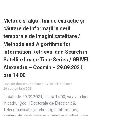
Metode și algoritmi de extracție și
căutare de informații în serii
temporale de imagini satelitare /
Methods and Algorithms for
Information Retrieval and Search in
Satellite Image Time Series / GRIVEI
Alexandru – Cosmin – 29.09.2021,
ora 14:00
Teze de doctorat / online
By
Relatii Publice
29 septembrie 2021
În data de 29.09.2021, la ora 14:00, va avea loc
în cadrul Școlii Doctorale de Electronică,
Telecomunicații și Tehnologia Informației,