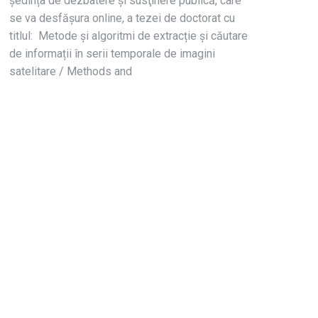
ședința de dezbatere și susţinere publică, care
se va desfășura online, a tezei de doctorat cu
titlul: Metode și algoritmi de extracție și căutare
de informații în serii temporale de imagini
satelitare / Methods and