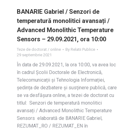
BANARIE Gabriel / Senzori de
temperatură monolitici avansați /
Advanced Monolithic Temperature
Sensors – 29.09.2021, ora 10:00
Teze de doctorat / online
By
Relatii Publice
29 septembrie 2021
În data de 29.09.2021, la ora 10:00, va avea loc
în cadrul Școlii Doctorale de Electronică,
Telecomunicații și Tehnologia Informației,
ședința de dezbatere și susţinere publică, care
se va desfășura online, a tezei de doctorat cu
titlul: Senzori de temperatură monolitici
avansați / Advanced Monolithic Temperature
Sensors elaborată de BANARIE Gabriel,
REZUMAT_RO / REZUMAT_EN în