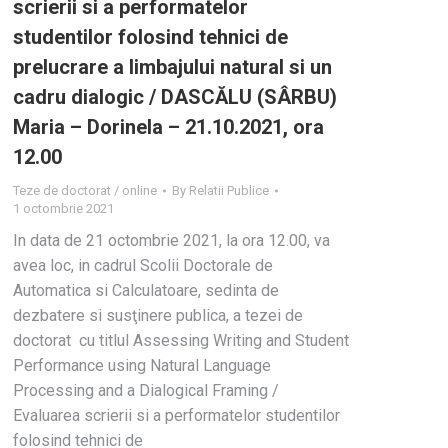
scrierii si a performatelor
studentilor folosind tehnici de
prelucrare a limbajului natural si un
cadru dialogic / DASCĂLU (SÂRBU)
Maria – Dorinela – 21.10.2021, ora
12.00
Teze de doctorat / online
By
Relatii Publice
1 octombrie 2021
In data de 21 octombrie 2021, la ora 12.00, va
avea loc, in cadrul Scolii Doctorale de
Automatica si Calculatoare, sedinta de
dezbatere si susţinere publica, a tezei de
doctorat cu titlul Assessing Writing and Student
Performance using Natural Language
Processing and a Dialogical Framing /
Evaluarea scrierii si a performatelor studentilor
folosind tehnici de