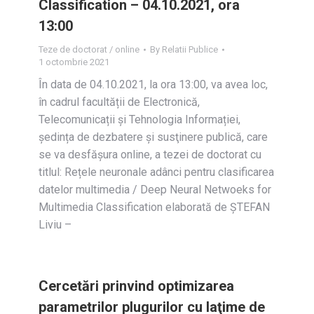
Classification – 04.10.2021, ora
13:00
Teze de doctorat / online
By
Relatii Publice
1 octombrie 2021
În data de 04.10.2021, la ora 13:00, va avea loc,
în cadrul facultății de Electronică,
Telecomunicații și Tehnologia Informației,
ședința de dezbatere și susţinere publică, care
se va desfășura online, a tezei de doctorat cu
titlul: Rețele neuronale adânci pentru clasificarea
datelor multimedia / Deep Neural Netwoeks for
Multimedia Classification elaborată de ȘTEFAN
Liviu –
Cercetări prinvind optimizarea
parametrilor plugurilor cu laţime de