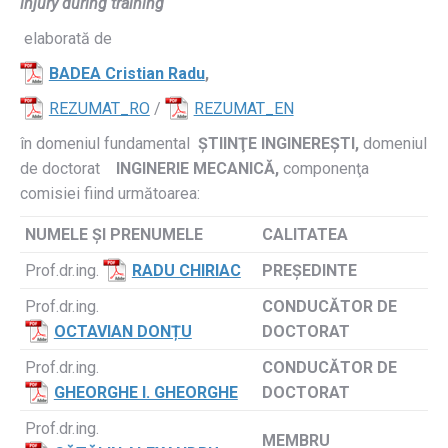
injury during training
elaborată de
BADEA Cristian Radu
,
REZUMAT_RO
/
REZUMAT_EN
în domeniul fundamental
ȘTIINŢE INGINEREȘTI,
domeniul
de doctorat
INGINERIE MECANICĂ,
componenţa
comisiei fiind următoarea:
NUMELE ŞI PRENUMELE
CALITATEA
Prof.dr.ing.
RADU CHIRIAC
PREŞEDINTE
Prof.dr.ing.
CONDUCĂTOR DE
OCTAVIAN DONȚU
DOCTORAT
Prof.dr.ing.
CONDUCĂTOR DE
GHEORGHE I. GHEORGHE
DOCTORAT
Prof.dr.ing.
MEMBRU