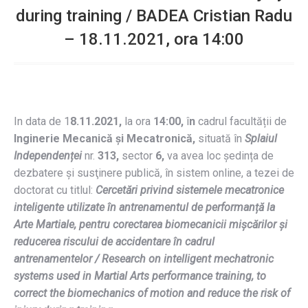
during training / BADEA Cristian Radu
– 18.11.2021, ora 14:00
In data de 1
8
.11.2021,
la ora
14:00,
î
n
cadrul facultății de
Inginerie Mecanică și Mecatronică,
situată în
Splaiul
Independenței
nr.
313,
sector
6,
va avea loc ședința de
dezbatere și susţinere publică, în sistem online, a tezei de
doctorat cu titlul:
Cercetări privind sistemele mecatronice
inteligente utilizate în antrenamentul de performanță la
Arte Martiale, pentru corectarea biomecanicii mișcărilor și
reducerea riscului de accidentare în cadrul
antrenamentelor
/ Research on intelligent mechatronic
systems used in Martial Arts performance training, to
correct the biomechanics of motion and reduce the risk of