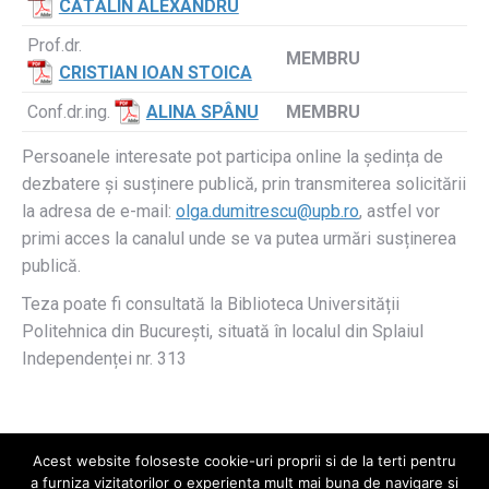
CĂTĂLIN ALEXANDRU
Prof.dr.
MEMBRU
CRISTIAN IOAN STOICA
Conf.dr.ing.
ALINA SPÂNU
MEMBRU
Persoanele interesate pot participa online la ședința de
dezbatere și susținere publică, prin transmiterea solicitării
la adresa de e-mail:
olga.dumitrescu@upb.ro
, astfel vor
primi acces la canalul unde se va putea urmări susținerea
publică.
Teza poate fi consultată la Biblioteca Universității
Politehnica din București, situată în localul din Splaiul
Independenței nr. 313
Acest website foloseste cookie-uri proprii si de la terti pentru
a furniza vizitatorilor o experienta mult mai buna de navigare si