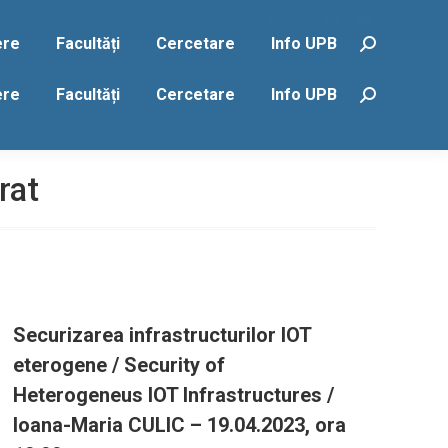
Facebook
X
Instagram
YouTube
ere
Facultăți
Cercetare
Info UPB
Search:
page
page
page
page
opens
opens
opens
opens
ere
Facultăți
Cercetare
Info UPB
Search:
in
in
in
in
new
new
new
new
window
window
window
window
rat
Securizarea infrastructurilor IOT
eterogene / Security of
Heterogeneus IOT Infrastructures /
Ioana-Maria CULIC – 19.04.2023, ora