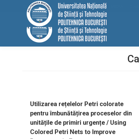
conținut
EELISA
HRS4R
Internațional
ALUMNI
MEDIA
Cont
Ca
Utilizarea rețelelor Petri colorate
pentru îmbunătățirea proceselor din
unitățile de primiri urgențe / Using
Colored Petri Nets to Improve