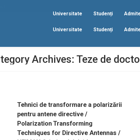
act
Universitate
Studenți
Admit
Universitate
Studenți
Admit
tegory Archives:
Teze de docto
Tehnici de transformare a polarizării
pentru antene directive /
Polarization Transforming
Techniques for Directive Antennas /