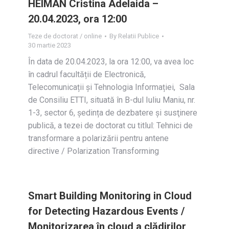
HEIMAN Cristina Adelaida –
20.04.2023, ora 12:00
Teze de doctorat / online
By
Relatii Publice
30 martie 2023
În data de 20.04.2023, la ora 12:00, va avea loc
în cadrul facultății de Electronică,
Telecomunicații și Tehnologia Informației, Sala
de Consiliu ETTI, situată în B-dul Iuliu Maniu, nr.
1-3, sector 6, ședința de dezbatere și susţinere
publică, a tezei de doctorat cu titlul: Tehnici de
transformare a polarizării pentru antene
directive / Polarization Transforming
Smart Building Monitoring in Cloud
for Detecting Hazardous Events /
Monitorizarea în cloud a clădirilor