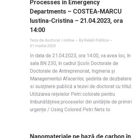
Processes in Emergency
Departments – COSTEA-MARCU
Iustina-Cristina – 21.04.2023, ora
14:00
Teze de doctorat / online
By
Relatii Publice
31 martie 2023
In data de 21.04.2023, ora 14:00, va avea loc, în
sala BN 230, în cadrul Școlii Doctorale de
Doctorale de Antreprenoriat, Ingineria și
Managementul Afacerilor, ședinta de dezbatere
si susţinere publică a tezei de doctorat cu titlul:
Utilizarea rețelelor Petri colorate pentru
îmbunătățirea proceselor din unitățile de primiri
urgențe / Using Colored Petri Nets to
Nanomateriale pe bază de carbon în