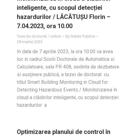
inteligente, cu scopul detecției
hazardurilor / LĂCĂTUȘU Florin –
7.04.2023, ora 10.00
Teze de doctorat / online
By
Relatii Publice
28 martie 2023
In data de 7 aprilie 2023, la ora 10.00 va avea
loc in cadrul Scolii Doctorale de Automatica si
Calculatoare, sala PR 408, sedinta de dezbatere
si susţinere publică, a tezei de doctorat cu
titlul Smart Building Monitoring in Cloud for
Detecting Hazardous Events / Monitorizarea în
cloud a clădirilor inteligente, cu scopul detecției
hazardurilor a
Optimizarea planului de control în