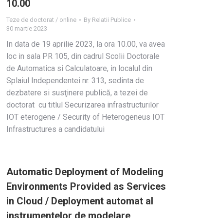
10.00
Teze de doctorat / online
By
Relatii Publice
30 martie 2023
In data de 19 aprilie 2023, la ora 10.00, va avea
loc in sala PR 105, din cadrul Scolii Doctorale
de Automatica si Calculatoare, in localul din
Splaiul Independentei nr. 313, sedinta de
dezbatere si susţinere publică, a tezei de
doctorat cu titlul Securizarea infrastructurilor
IOT eterogene / Security of Heterogeneus IOT
Infrastructures a candidatului
Automatic Deployment of Modeling
Environments Provided as Services
in Cloud / Deployment automat al
instrumentelor de modelare