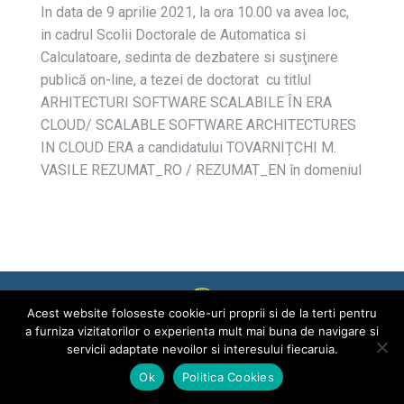
In data de 9 aprilie 2021, la ora 10.00 va avea loc,
in cadrul Scolii Doctorale de Automatica si
Calculatoare, sedinta de dezbatere si susţinere
publică on-line, a tezei de doctorat cu titlul
ARHITECTURI SOFTWARE SCALABILE ÎN ERA
CLOUD/ SCALABLE SOFTWARE ARCHITECTURES
IN CLOUD ERA a candidatului TOVARNIȚCHI M.
VASILE REZUMAT_RO / REZUMAT_EN în domeniul
Acest website foloseste cookie-uri proprii si de la terti pentru
2026 © Universitatea POLITEHNICA București
a furniza vizitatorilor o experienta mult mai buna de navigare si
Universitate
servicii adaptate nevoilor si interesului fiecaruia.
Ok
Politica Cookies