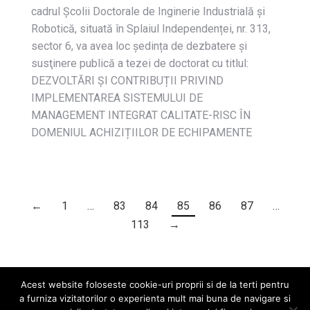
cadrul Școlii Doctorale de Inginerie Industrială și
Robotică, situată în Splaiul Independenței, nr. 313,
sector 6, va avea loc ședința de dezbatere și
susţinere publică a tezei de doctorat cu titlul:
DEZVOLTĂRI ȘI CONTRIBUȚII PRIVIND
IMPLEMENTAREA SISTEMULUI DE
MANAGEMENT INTEGRAT CALITATE-RISC ÎN
DOMENIUL ACHIZIȚIILOR DE ECHIPAMENTE
←
1
…
83
84
85
86
87
…
113
→
Acest website foloseste cookie-uri proprii si de la terti pentru
a furniza vizitatorilor o experienta mult mai buna de navigare si