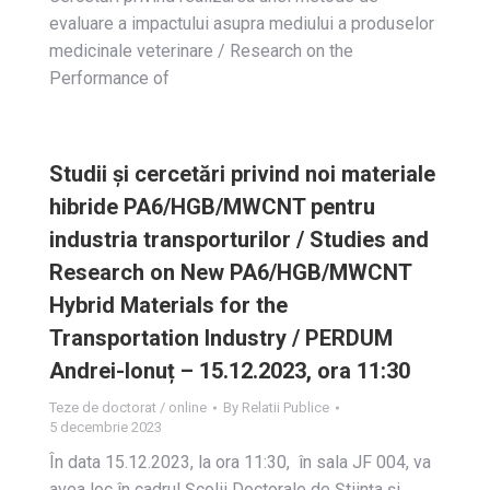
evaluare a impactului asupra mediului a produselor
medicinale veterinare / Research on the
Performance of
Studii și cercetări privind noi materiale
hibride PA6/HGB/MWCNT pentru
industria transporturilor / Studies and
Research on New PA6/HGB/MWCNT
Hybrid Materials for the
Transportation Industry / PERDUM
Andrei-Ionuț – 15.12.2023, ora 11:30
Teze de doctorat / online
By
Relatii Publice
5 decembrie 2023
În data 15.12.2023, la ora 11:30, în sala JF 004, va
avea loc în cadrul Școlii Doctorale de Știința și