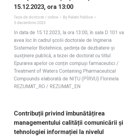
15.12.2023, ora 13:00
Teze de doctorat / online
By
Relatii Publice
5 decembrie 2023
In data de 15.12.2023, la ora 13:00, în sala D 101 va
avea loc în cadrul școlii doctorale de Ingineria
Sistemelor Biotehnice, ședința de dezbatere și
susținere publică, a tezei de doctorat cu titlul
Epurarea apelor ce conțin compuși farmaceutici /
Treatment of Waters Containing Pharmaceutical
Compounds elaborată de NIȚU (PÎRVU) Florinela
REZUMAT_RO / REZUMAT_EN
Contribuții privind îmbunătățirea
managementului calității comunicării și
tehnologiei informației la nivelul