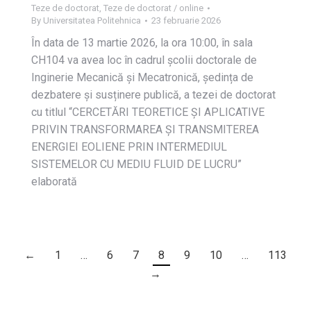
Teze de doctorat
,
Teze de doctorat / online
By
Universitatea Politehnica
23 februarie 2026
În data de 13 martie 2026, la ora 10:00, în sala
CH104 va avea loc în cadrul școlii doctorale de
Inginerie Mecanică și Mecatronică, ședința de
dezbatere și susținere publică, a tezei de doctorat
cu titlul “CERCETĂRI TEORETICE ȘI APLICATIVE
PRIVIN TRANSFORMAREA ȘI TRANSMITEREA
ENERGIEI EOLIENE PRIN INTERMEDIUL
SISTEMELOR CU MEDIU FLUID DE LUCRU”
elaborată
←
1
…
6
7
8
9
10
…
113
→