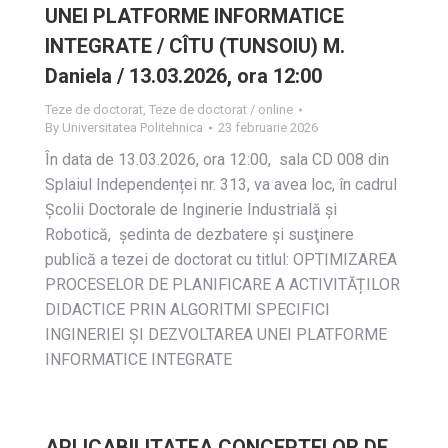
UNEI PLATFORME INFORMATICE
INTEGRATE / CÎTU (TUNSOIU) M.
Daniela / 13.03.2026, ora 12:00
Teze de doctorat
,
Teze de doctorat / online
By
Universitatea Politehnica
23 februarie 2026
În data de 13.03.2026, ora 12:00, sala CD 008 din
Splaiul Independenței nr. 313, va avea loc, în cadrul
Școlii Doctorale de Inginerie Industrială și
Robotică, ședinta de dezbatere și susţinere
publică a tezei de doctorat cu titlul: OPTIMIZAREA
PROCESELOR DE PLANIFICARE A ACTIVITĂȚILOR
DIDACTICE PRIN ALGORITMI SPECIFICI
INGINERIEI ȘI DEZVOLTAREA UNEI PLATFORME
INFORMATICE INTEGRATE
APLICABILITATEA CONCEPTELOR DE