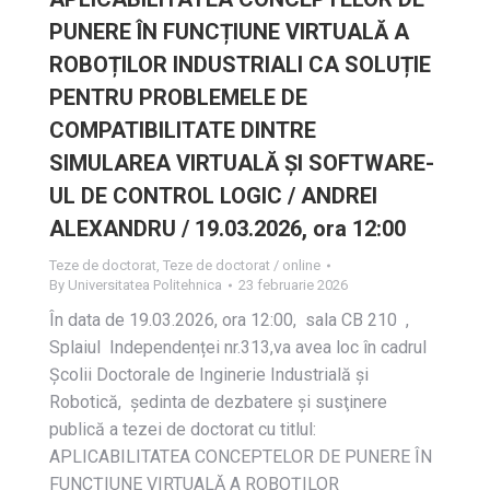
PUNERE ÎN FUNCȚIUNE VIRTUALĂ A
ROBOȚILOR INDUSTRIALI CA SOLUȚIE
PENTRU PROBLEMELE DE
COMPATIBILITATE DINTRE
SIMULAREA VIRTUALĂ ȘI SOFTWARE-
UL DE CONTROL LOGIC / ANDREI
ALEXANDRU / 19.03.2026, ora 12:00
Teze de doctorat
,
Teze de doctorat / online
By
Universitatea Politehnica
23 februarie 2026
În data de 19.03.2026, ora 12:00, sala CB 210 ,
Splaiul Independenței nr.313,va avea loc în cadrul
Școlii Doctorale de Inginerie Industrială și
Robotică, ședinta de dezbatere și susţinere
publică a tezei de doctorat cu titlul:
APLICABILITATEA CONCEPTELOR DE PUNERE ÎN
FUNCȚIUNE VIRTUALĂ A ROBOȚILOR