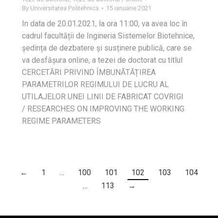
By
Universitatea Politehnica
15 ianuarie 2021
In data de 20.01.2021, la ora 11:00, va avea loc în
cadrul facultății de Ingineria Sistemelor Biotehnice,
ședința de dezbatere și susținere publică, care se
va desfășura online, a tezei de doctorat cu titlul
CERCETĂRI PRIVIND ÎMBUNĂTĂȚIREA
PARAMETRILOR REGIMULUI DE LUCRU AL
UTILAJELOR UNEI LINII DE FABRICAT COVRIGI
/ RESEARCHES ON IMPROVING THE WORKING
REGIME PARAMETERS
←
1
…
100
101
102
103
104
…
113
→