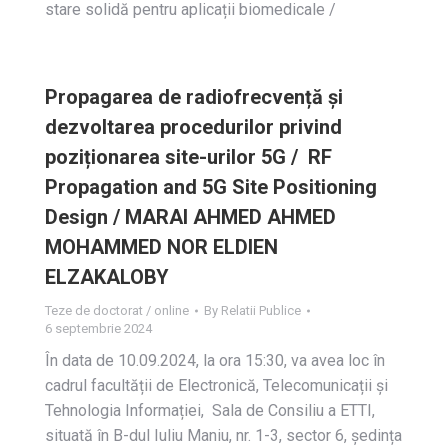
stare solidă pentru aplicații biomedicale /
Propagarea de radiofrecvență și
dezvoltarea procedurilor privind
poziționarea site-urilor 5G / RF
Propagation and 5G Site Positioning
Design / MARAI AHMED AHMED
MOHAMMED NOR ELDIEN
ELZAKALOBY
Teze de doctorat / online
By
Relatii Publice
6 septembrie 2024
În data de 10.09.2024, la ora 15:30, va avea loc în
cadrul facultății de Electronică, Telecomunicații și
Tehnologia Informației, Sala de Consiliu a ETTI,
situată în B-dul Iuliu Maniu, nr. 1-3, sector 6, ședința