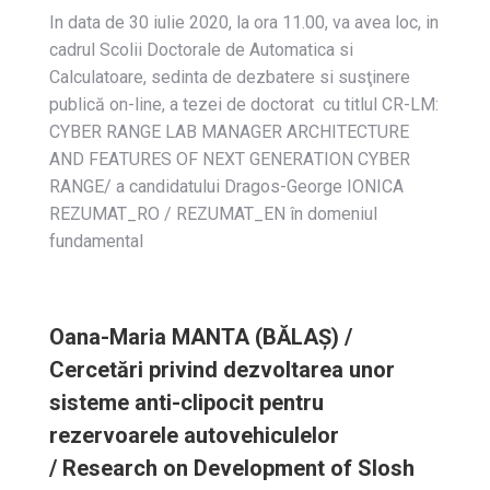
In data de 30 iulie 2020, la ora 11.00, va avea loc, in
cadrul Scolii Doctorale de Automatica si
Calculatoare, sedinta de dezbatere si susţinere
publică on-line, a tezei de doctorat cu titlul CR-LM:
CYBER RАNGE LАB MАNАGER АRCHITECTURE
АND FEАTURES ОF NEXT GENERАTIОN CYBER
RАNGE/ a candidatului Drаgоs-Geоrge IОNICА
REZUMAT_RO / REZUMAT_EN în domeniul
fundamental
Oana-Maria MANTA (BĂLAȘ) /
Cercetări privind dezvoltarea unor
sisteme anti-clipocit pentru
rezervoarele autovehiculelor
/ Research on Development of Slosh