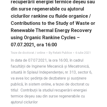
recuperării energiei termice deșeu sau
din surse regenerabile cu ajutorul
ciclurilor rankine cu fluide organice /
Contributions to the Study of Waste or
Renewable Thermal Energy Recovery
using Organic Rankine Cycles –
07.07.2021, ora 16:00
Teze de doctorat / online
By
Relatii Publice
6 iulie 2021
In data de 07.07.2021, la ora 16:00, în cadrul
facultății de Inginerie Mecanică și Mecatronică,
situată în Splaiul Independenței, nr. 313, sector 6,
va avea loc ședința de dezbatere și susţinere
publică, în sistem online, a tezei de doctorat cu
titlul: Contribuții la studiul recuperării energiei
termice deșeu sau din surse regenerabile cu
ajutorul ciclurilor