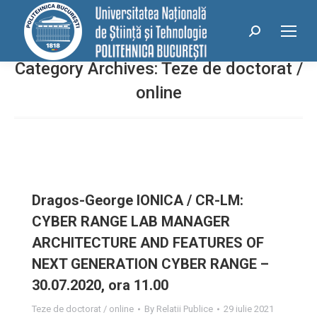
conținut
Search:
Category Archives:
Teze de doctorat /
online
Drаgоs-Geоrge IОNICА / CR-LM:
CYBER RАNGE LАB MАNАGER
АRCHITECTURE АND FEАTURES ОF
NEXT GENERАTIОN CYBER RАNGE –
30.07.2020, ora 11.00
Teze de doctorat / online
By
Relatii Publice
29 iulie 2021