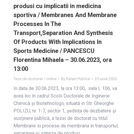
produsi cu implicatii in medicina
sportiva / Membranes And Membrane
Processes In The
Transport,Separation And Synthesis
Of Products With Implications In
Sports Medicine / PANCESCU
Florentina Mihaela – 30.06.2023, ora
13:00
Teze de doctorat / online
By
Relatii Publice
20 iunie 2023
In data de 30.06.2023, la ora 13:00, sala L 106, va
avea loc în cadrul Scolii Doctorale de Inginerie
Chimică și Biotehnologii, situată in Str. Gheorghe
POLIZU, nr. 1-7, sector 1, ședința de dezbatere și
susţinere publică, a tezei de doctorat cu titlul:
Membrane si procese de membrana in transportul,
separarea si sinteza de produsi