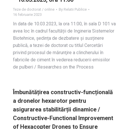
Teze de doctorat / online
By
Relatii Publice
16 februarie 2023
In data de 10.03.2023, la ora 11:00, în sala D 101 va
avea loc în cadrul facultății de Ingineria Sistemelor
Biotehnice, ședința de dezbatere și susținere
publică, a tezei de doctorat cu titlul Cercetări
privind procesul de mărunţire a clincherului ȋn
fabricile de ciment ȋn vederea reducerii emisiilor
de pulberi / Researches on the Process
Îmbunătățirea constructiv-funcțională
a dronelor hexarotor pentru
asigurarea stabilitărții dinamice /
Constructive-Functional Improvement
of Hexacopter Drones to Ensure