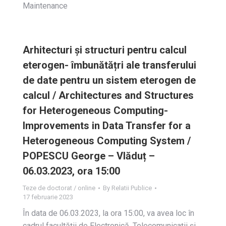
Maintenance
Arhitecturi și structuri pentru calcul
eterogen- îmbunătățri ale transferului
de date pentru un sistem eterogen de
calcul / Architectures and Structures
for Heterogeneous Computing-
Improvements in Data Transfer for a
Heterogeneous Computing System /
POPESCU George – Vlăduț –
06.03.2023, ora 15:00
Teze de doctorat / online
By
Relatii Publice
17 februarie 2023
În data de 06.03.2023, la ora 15:00, va avea loc în
cadrul facultății de Electronică, Telecomunicații și