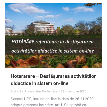
Hotararare – Desfășurarea activităților
didactice în sistem on-line
Știri
By
Universitatea Politehnica
28 noiembrie 2020
Senatul UPB, întrunit on-line în data de 26.11.2020,
adoptă prezenta hotărâre: Art.1. Se aprobă ca