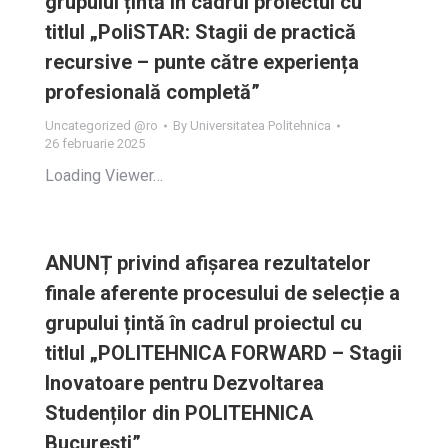
grupului țintă în cadrul proiectul cu
titlul „PoliSTAR: Stagii de practică
recursive – punte către experiența
profesională completă”
Uncategorized @ro
By
Universitatea Politehnica
26 februarie 2025
Loading Viewer…
ANUNȚ privind afișarea rezultatelor
finale aferente procesului de selecție a
grupului țintă în cadrul proiectul cu
titlul „POLITEHNICA FORWARD – Stagii
Inovatoare pentru Dezvoltarea
Studenților din POLITEHNICA
București”