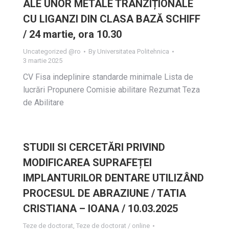
ALE UNOR METALE TRANZIȚIONALE
CU LIGANZI DIN CLASA BAZĂ SCHIFF
/ 24 martie, ora 10.30
Uncategorized @ro
By
Universitatea Politehnica
3 martie 2025
CV Fisa indeplinire standarde minimale Lista de
lucrări Propunere Comisie abilitare Rezumat Teza
de Abilitare
STUDII SI CERCETĂRI PRIVIND
MODIFICAREA SUPRAFEȚEI
IMPLANTURILOR DENTARE UTILIZÂND
PROCESUL DE ABRAZIUNE / TATIA
CRISTIANA – IOANA / 10.03.2025
Teze de doctorat
,
Teze de doctorat / online