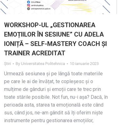
WORKSHOP-UL „GESTIONAREA
EMOȚIILOR ÎN SESIUNE” CU ADELA
IONIȚĂ – SELF-MASTERY COACH ȘI
TRAINER ACREDITAT
Știri
By
Universitatea Politehnica
10 ianuarie 2023
Urmează sesiunea și pe lângă toate materiile
pe care le ai de învățat, te copleșesc și o
mulțime de gânduri și emoții care te trec prin
toate stările posibile. Not fun, nu-i așa? Dacă, în
perioada asta, starea ta emoțională este când
sus, când jos, ne-am gândit să îți oferim niște
instrumente pentru gestionarea emoțiilor,