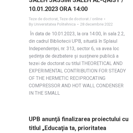
SALEH JASSIM SALEH AL-QAISY /
10.01.2023 ORA 14:00
Teze de doctorat
,
Teze de doctorat / online
By
Universitatea Politehnica
28 decembrie 2022
În data de 10.01.2023, la ora 14:00, în sala 2.2,
din cadrul Bibliotecii UPB, situată în Splaiul
Independenței, nr. 313, sector 6, va avea loc
ședința de dezbatere și susţinere publică a
tezei de doctorat cu titlul THEORETICAL AND
EXPERIMENTAL CONTRIBUTION FOR STEADY
OF THE HERMETIC RECIPROCATING
COMPRESSOR AND HOT WALL CONDENSER
IN THE SMALL
UPB anunţă finalizarea proiectului cu
titlul „Educaţia ta, prioritatea