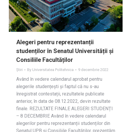
Alegeri pentru reprezentanții
studenților în Senatul Universității și
Consiliile Facultăților
Știri
By
Universitatea Politehnica
9 decembrie 2022
Având în vedere calendarul aprobat pentru
alegerile studențești și faptul că nu s-au
înregistrat contestații, rezultatele publicate
anterior, în data de 08.12.2022, devin rezultate
finale. REZULTATE FINALE ALEGERI STUDENȚI
– 8 DECEMBRIE Având în vedere calendarul
alegerilor pentru reprezentanții studenților din
Senatul UPB și Consiliile Facultăților, prezentăm