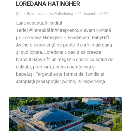
LOREDANA HATINGHER
Știri
By
Universitatea Politehnica
12 decembrie 2022
Luna aceasta, în cadrul
seriei #ÎntreabăUnAntreprenor, o avem invitată
pe Loredana Hatingher – Fondatoare BabyGift.
Având o experienţă de peste 9 ani în marketing
şi publicitate, Loredana a decis să creeze
brandul BabyGift, un magazin online cu seturi de
calitate, premium, pentru nou-născuţi şi
bebeluşi. Targetul este format din familia şi
apropiaţii proaspeţilor părinţi, iar experienţa