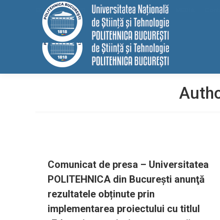
conținut
EELISA
HRS4R
Internațional
ALUMNI
MEDIA
Cont
Autho
Comunicat de presa – Universitatea
POLITEHNICA din Bucureşti anunţă
rezultatele obținute prin
implementarea proiectului cu titlul