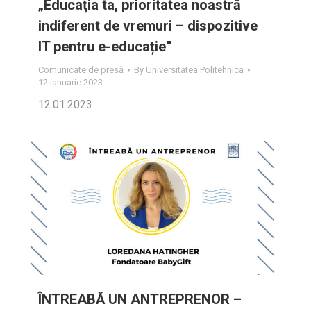
„Educaţia ta, prioritatea noastră
indiferent de vremuri – dispozitive
IT pentru e-educație”
Comunicate de presă
By
Universitatea Politehnica
12 ianuarie 2023
12.01.2023
ÎNTREABĂ UN ANTREPRENOR –