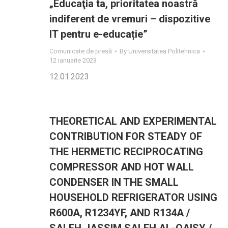
„Educaţia ta, prioritatea noastră
indiferent de vremuri – dispozitive
IT pentru e-educație”
Comunicate de presă
By
Universitatea Politehnica
12 ianuarie 2023
12.01.2023
THEORETICAL AND EXPERIMENTAL
CONTRIBUTION FOR STEADY OF
THE HERMETIC RECIPROCATING
COMPRESSOR AND HOT WALL
CONDENSER IN THE SMALL
HOUSEHOLD REFRIGERATOR USING
R600A, R1234YF, AND R134A /