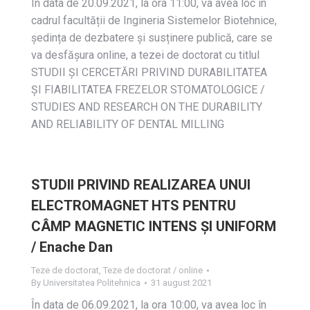
In data de 20.09.2021, la ora 11:00, va avea loc în
cadrul facultății de Ingineria Sistemelor Biotehnice,
ședința de dezbatere și susținere publică, care se
va desfășura online, a tezei de doctorat cu titlul
STUDII ȘI CERCETĂRI PRIVIND DURABILITATEA
ȘI FIABILITATEA FREZELOR STOMATOLOGICE /
STUDIES AND RESEARCH ON THE DURABILITY
AND RELIABILITY OF DENTAL MILLING
STUDII PRIVIND REALIZAREA UNUI
ELECTROMAGNET HTS PENTRU
CÂMP MAGNETIC INTENS ȘI UNIFORM
/ Enache Dan
Teze de doctorat
,
Teze de doctorat / online
By
Universitatea Politehnica
31 august 2021
În data de 06.09.2021, la ora 10:00, va avea loc în