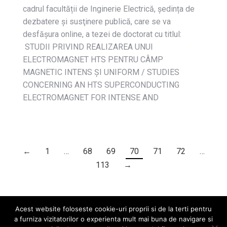
cadrul facultății de Inginerie Electrică, ședința de
dezbatere și susţinere publică, care se va
desfășura online, a tezei de doctorat cu titlul:
STUDII PRIVIND REALIZAREA UNUI
ELECTROMAGNET HTS PENTRU CÂMP
MAGNETIC INTENS ȘI UNIFORM / STUDIES
CONCERNING AN HTS SUPERCONDUCTING
ELECTROMAGNET FOR INTENSE AND
←
1
…
68
69
70
71
72
…
113
→
Acest website foloseste cookie-uri proprii si de la terti pentru
a furniza vizitatorilor o experienta mult mai buna de navigare si