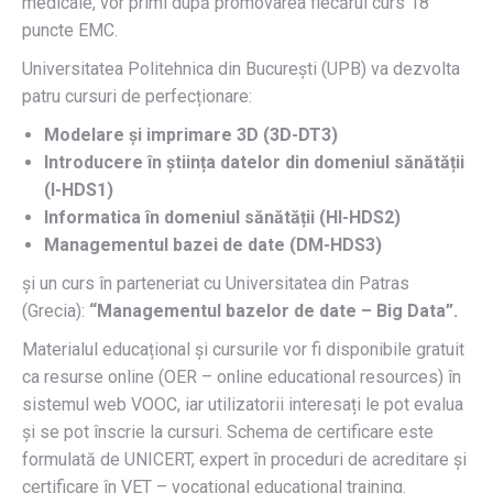
medicale, vor primi după promovarea fiecărui curs 18
puncte EMC.
Universitatea Politehnica din București (UPB) va dezvolta
patru cursuri de perfecționare:
Modelare și imprimare 3D (3D-DT3)
Introducere în știința datelor din domeniul sănătății
(I-HDS1)
Informatica în domeniul sănătății (HI-HDS2)
Managementul bazei de date (DM-HDS3)
și un curs în parteneriat cu Universitatea din Patras
(Grecia):
“Managementul bazelor de date – Big Data”.
Materialul educațional și cursurile vor fi disponibile gratuit
ca resurse online (OER – online educational resources) în
sistemul web VOOC, iar utilizatorii interesați le pot evalua
și se pot înscrie la cursuri. Schema de certificare este
formulată de UNICERT, expert în proceduri de acreditare și
certificare în VET – vocational educational training.