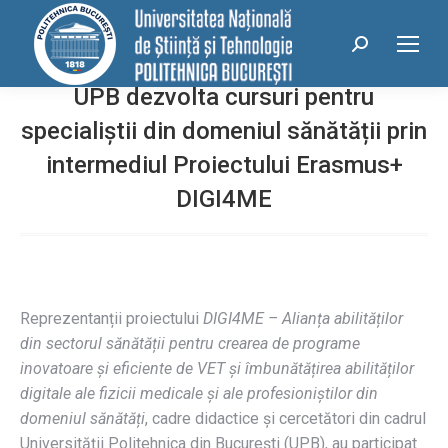
conținut
Search:
UPB dezvolta cursuri pentru
specialiștii din domeniul sănătății prin
intermediul Proiectului Erasmus+
DIGI4ME
Reprezentanții proiectului
DIGI4ME – Alianța abilităților
din sectorul sănătății pentru crearea de programe
inovatoare și eficiente de VET și îmbunătățirea abilităților
digitale ale fizicii medicale și ale profesioniștilor din
domeniul sănătăți
, cadre didactice și cercetători din cadrul
Universității Politehnica din București (UPB), au participat