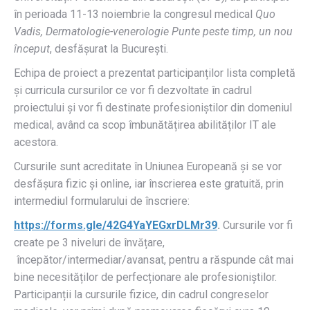
în perioada 11-13 noiembrie la congresul medical
Quo
Vadis, Dermatologie-venerologie Punte peste timp, un nou
început
, desfășurat la București.
Echipa de proiect a prezentat participanților lista completă
și curricula cursurilor ce vor fi dezvoltate în cadrul
proiectului și vor fi destinate profesioniștilor din domeniul
medical, având ca scop îmbunătățirea abilităților IT ale
acestora.
Cursurile sunt acreditate în Uniunea Europeană și se vor
desfășura fizic și online, iar înscrierea este gratuită, prin
intermediul formularului de înscriere:
https://forms.gle/42G4YaYEGxrDLMr39
.
Cursurile vor fi
create pe 3 niveluri de învățare,
începător/intermediar/avansat, pentru a răspunde cât mai
bine necesităților de perfecționare ale profesioniștilor.
Participanții la cursurile fizice, din cadrul congreselor