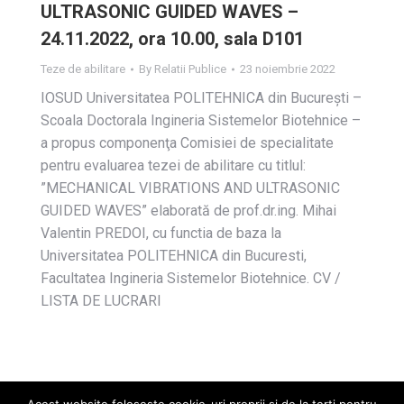
ULTRASONIC GUIDED WAVES –
24.11.2022, ora 10.00, sala D101
Teze de abilitare
By
Relatii Publice
23 noiembrie 2022
IOSUD Universitatea POLITEHNICA din Bucureşti –
Scoala Doctorala Ingineria Sistemelor Biotehnice –
a propus componenţa Comisiei de specialitate
pentru evaluarea tezei de abilitare cu titlul:
”MECHANICAL VIBRATIONS AND ULTRASONIC
GUIDED WAVES” elaborată de prof.dr.ing. Mihai
Valentin PREDOI, cu functia de baza la
Universitatea POLITEHNICA din Bucuresti,
Facultatea Ingineria Sistemelor Biotehnice. CV /
LISTA DE LUCRARI