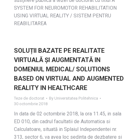
susţinere publică a tezei de doctorat cu titlul A
SYSTEM FOR NEUROMOTOR REHABILITATION
USING VIRTUAL REALITY / SISTEM PENTRU
REABILITAREA
SOLUȚII BAZATE PE REALITATE
VIRTUALĂ ŞI AUGMENTATĂ IN
DOMENIUL MEDICAL/ SOLUTIONS
BASED ON VIRTUAL AND AUGMENTED
REALITY IN HEALTHCARE
Teze de doctorat
By
Universitatea Politehnica
30 octombrie 2018
In data de 02 octombrie 2018, la ora 11.45, in sala
ED 010, din cadrul facultatii de Automatica si
Calculatoare, situată in Splaiul Independentei nr.
313, sector 6, va avea loc sedinta de dezbatere si