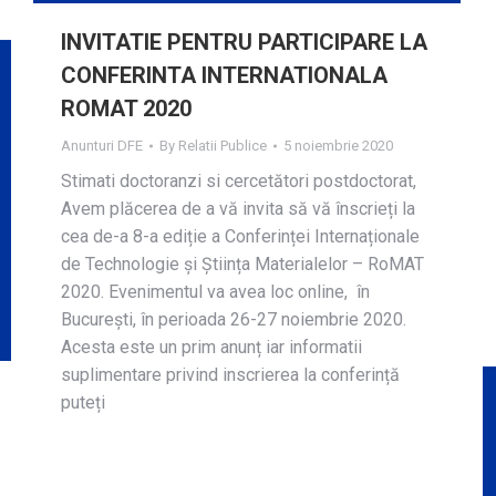
INVITATIE PENTRU PARTICIPARE LA
CONFERINTA INTERNATIONALA
ROMAT 2020
Anunturi DFE
By
Relatii Publice
5 noiembrie 2020
Stimati doctoranzi si cercetători postdoctorat,
Avem plăcerea de a vă invita să vă înscrieți la
cea de-a 8-a ediție a Conferinței Internaționale
de Technologie și Știința Materialelor – RoMAT
2020. Evenimentul va avea loc online, în
București, în perioada 26-27 noiembrie 2020.
Acesta este un prim anunț iar informatii
suplimentare privind inscrierea la conferință
puteți