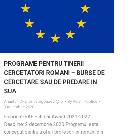
PROGRAME PENTRU TINERII
CERCETATORI ROMANI – BURSE DE
CERCETARE SAU DE PREDARE IN
SUA
Anunturi DFE
,
Uncategorized @ro
By
Relatii Publice
3 noiembrie 2020
Fulbright-RAF Scholar Award 2021-2022
Deadline: 2 decembrie 2020 Programul este
conceput pentru a oferi profesorilor români din