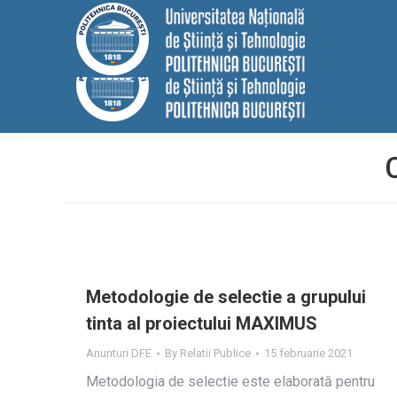
conținut
EELISA
HRS4R
Internațional
ALUMNI
MEDIA
Cont
Metodologie de selectie a grupului
tinta al proiectului MAXIMUS
Anunturi DFE
By
Relatii Publice
15 februarie 2021
Metodologia de selectie este elaborată pentru