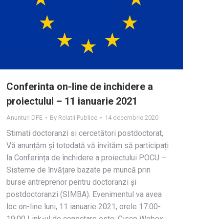
Conferinta on-line de inchidere a
proiectului – 11 ianuarie 2021
Anunturi DFE
By
Relatii Publice
14 decembrie 2020
Stimati doctoranzi si cercetători postdoctorat,
Vă anunțăm și totodată vă invităm să participați
la Conferința de închidere a proiectului POCU –
Sisteme de învățare bazate pe muncă prin
burse antreprenor pentru doctoranzi și
postdoctoranzi (SIMBA). Evenimentul va avea
loc on-line luni, 11 ianuarie 2021, orele 17:00-
19:00 Link-ul de conectare este: Cisco Webex