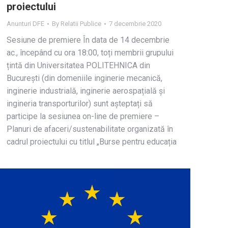
proiectului
Anunturi DFE
By
Relatii Publice
7 decembrie 2020
Sesiune de premiere În data de 14 decembrie
ac., începând cu ora 18:00, toți membrii grupului
țintă din Universitatea POLITEHNICA din
București (din domeniile inginerie mecanică,
inginerie industrială, inginerie aerospațială și
ingineria transporturilor) sunt așteptați să
participe la sesiunea on-line de premiere –
Planuri de afaceri/sustenabilitate organizată în
cadrul proiectului cu titlul „Burse pentru educația