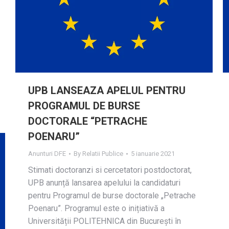
UPB LANSEAZA APELUL PENTRU
PROGRAMUL DE BURSE
DOCTORALE “PETRACHE
POENARU”
Anunturi DFE
By
Relatii Publice
5 ianuarie 2021
Stimati doctoranzi si cercetatori postdoctorat,
UPB anunță lansarea apelului la candidaturi
pentru Programul de burse doctorale „Petrache
Poenaru”. Programul este o inițiativă a
Universității POLITEHNICA din București în