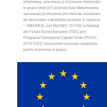
informarea, selectarea și înscrierea studenților
în grupul țintă (GT) al proiectului Maximizarea
succesului profesional prin metode inovatoare
de dezvoltare a abilităților practice în inginerie
– MAXIMUS, cod MySMIS 133168, cofinanțat
din Fondul Social European (FSE), prin
Programul Operațional Capital Uman (POCU)
2014-2020. Documente necesare studenților
pentru înscrierea în grupul