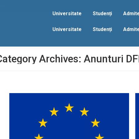
act
Universitate
Studenți
Admit
Universitate
Studenți
Admit
Category Archives:
Anunturi DF