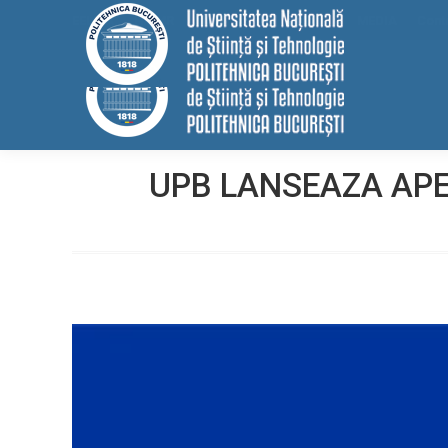
conținut
EELISA
HRS4R
Internațional
ALUMNI
MEDIA
Cont
UPB LANSEAZA AP