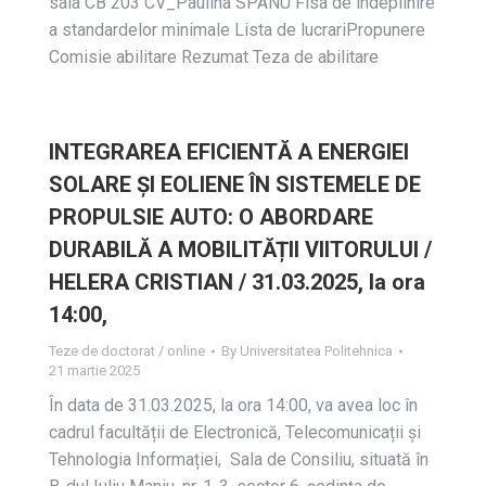
sala CB 203 CV_Paulina SPANU Fisa de indeplinire
a standardelor minimale Lista de lucrariPropunere
Comisie abilitare Rezumat Teza de abilitare
INTEGRAREA EFICIENTĂ A ENERGIEI
SOLARE ȘI EOLIENE ÎN SISTEMELE DE
PROPULSIE AUTO: O ABORDARE
DURABILĂ A MOBILITĂȚII VIITORULUI /
HELERA CRISTIAN / 31.03.2025, la ora
14:00,
Teze de doctorat / online
By
Universitatea Politehnica
21 martie 2025
În data de 31.03.2025, la ora 14:00, va avea loc în
cadrul facultății de Electronică, Telecomunicații și
Tehnologia Informației, Sala de Consiliu, situată în