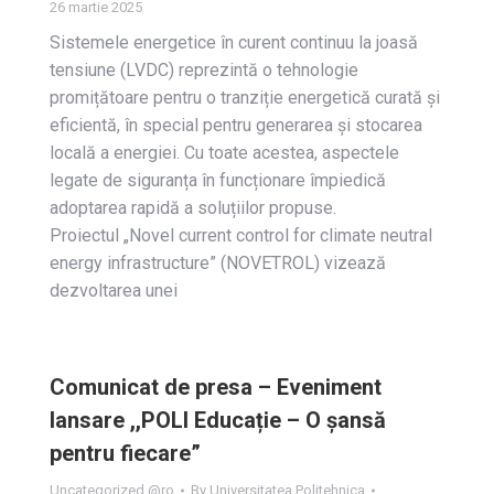
26 martie 2025
Sistemele energetice în curent continuu la joasă
tensiune (LVDC) reprezintă o tehnologie
promițătoare pentru o tranziție energetică curată și
eficientă, în special pentru generarea și stocarea
locală a energiei. Cu toate acestea, aspectele
legate de siguranța în funcționare împiedică
adoptarea rapidă a soluțiilor propuse.
Proiectul „Novel current control for climate neutral
energy infrastructure” (NOVETROL) vizează
dezvoltarea unei
Comunicat de presa – Eveniment
lansare ,,POLI Educație – O șansă
pentru fiecare”
Uncategorized @ro
By
Universitatea Politehnica