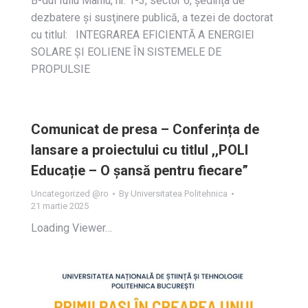
B-dul Iuliu Maniu, nr. 1-3, sector 6, ședința de
dezbatere și susţinere publică, a tezei de doctorat
cu titlul: INTEGRAREA EFICIENTĂ A ENERGIEI
SOLARE ȘI EOLIENE ÎN SISTEMELE DE
PROPULSIE
Comunicat de presa – Conferința de
lansare a proiectului cu titlul ,,POLI
Educație – O șansă pentru fiecare”
Uncategorized @ro
By
Universitatea Politehnica
21 martie 2025
Loading Viewer…