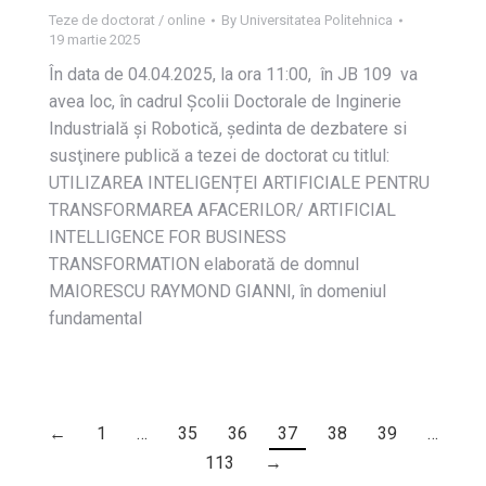
Teze de doctorat / online
By
Universitatea Politehnica
19 martie 2025
În data de 04.04.2025, la ora 11:00, în JB 109 va
avea loc, în cadrul Școlii Doctorale de Inginerie
Industrială și Robotică, ședinta de dezbatere si
susţinere publică a tezei de doctorat cu titlul:
UTILIZAREA INTELIGENȚEI ARTIFICIALE PENTRU
TRANSFORMAREA AFACERILOR/ ARTIFICIAL
INTELLIGENCE FOR BUSINESS
TRANSFORMATION elaborată de domnul
MAIORESCU RAYMOND GIANNI, în domeniul
fundamental
←
1
…
35
36
37
38
39
…
113
→