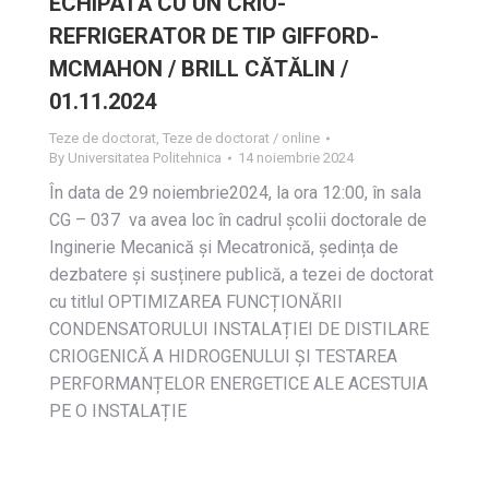
ECHIPATĂ CU UN CRIO-
REFRIGERATOR DE TIP GIFFORD-
MCMAHON / BRILL CĂTĂLIN /
01.11.2024
Teze de doctorat
,
Teze de doctorat / online
By
Universitatea Politehnica
14 noiembrie 2024
În data de 29 noiembrie2024, la ora 12:00, în sala
CG – 037 va avea loc în cadrul școlii doctorale de
Inginerie Mecanică și Mecatronică, ședința de
dezbatere și susținere publică, a tezei de doctorat
cu titlul OPTIMIZAREA FUNCȚIONĂRII
CONDENSATORULUI INSTALAȚIEI DE DISTILARE
CRIOGENICĂ A HIDROGENULUI ȘI TESTAREA
PERFORMANȚELOR ENERGETICE ALE ACESTUIA
PE O INSTALAȚIE