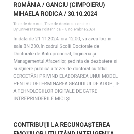
ROMÂNIA / GANCIU (CIMPOIERU)
MIHAELA RODICA / 30.10.2024
Teze de doctorat
,
Teze de doctorat / online
By
Universitatea Politehnica
8 noiembrie 2024
In data de 21.11.2024, ora 12:00, va avea loc, în
sala BN 230, în cadrul Școlii Doctorale de
Doctorale de Antreprenoriat, Ingineria și
Managementul Afacerilor, ședinta de dezbatere si
susţinere publică a tezei de doctorat cu titlul:
CERCETĂRI PRIVIND ELABORAREA UNUI MODEL
PENTRU DETERMINAREA GRADULUI DE ADOPȚIE
A TEHNOLOGIILOR DIGITALE DE CĂTRE
ÎNTREPRINDERILE MICI ȘI
CONTRIBUŢII LA RECUNOAŞTEREA
EMOŢIILOR UTILIZÂND INTELIGENŢA