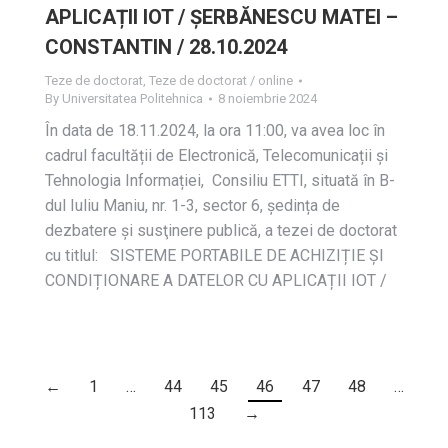
APLICAȚII IOT / ȘERBĂNESCU MATEI –
CONSTANTIN / 28.10.2024
Teze de doctorat
,
Teze de doctorat / online
By
Universitatea Politehnica
8 noiembrie 2024
În data de 18.11.2024, la ora 11:00, va avea loc în
cadrul facultății de Electronică, Telecomunicații și
Tehnologia Informației, Consiliu ETTI, situată în B-
dul Iuliu Maniu, nr. 1-3, sector 6, ședința de
dezbatere și susţinere publică, a tezei de doctorat
cu titlul: SISTEME PORTABILE DE ACHIZIȚIE ȘI
CONDIȚIONARE A DATELOR CU APLICAȚII IOT /
←
1
…
44
45
46
47
48
…
113
→