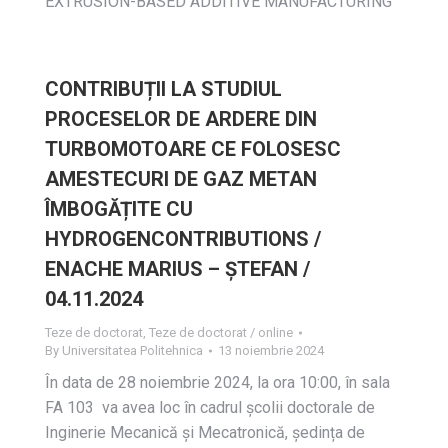
EXTRUSION-BASED ADDITIVE MANUFACTURING
CONTRIBUȚII LA STUDIUL
PROCESELOR DE ARDERE DIN
TURBOMOTOARE CE FOLOSESC
AMESTECURI DE GAZ METAN
ÎMBOGĂȚITE CU
HYDROGENCONTRIBUTIONS /
ENACHE MARIUS – ȘTEFAN /
04.11.2024
Teze de doctorat
,
Teze de doctorat / online
By
Universitatea Politehnica
13 noiembrie 2024
În data de 28 noiembrie 2024, la ora 10:00, în sala
FA 103 va avea loc în cadrul școlii doctorale de
Inginerie Mecanică și Mecatronică, ședința de