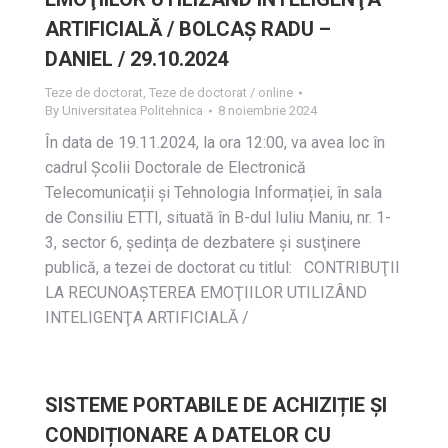
ARTIFICIALĂ / BOLCAȘ RADU –
DANIEL / 29.10.2024
Teze de doctorat
,
Teze de doctorat / online
By
Universitatea Politehnica
8 noiembrie 2024
În data de 19.11.2024, la ora 12:00, va avea loc în
cadrul Școlii Doctorale de Electronică
Telecomunicații și Tehnologia Informației, în sala
de Consiliu ETTI, situată în B-dul Iuliu Maniu, nr. 1-
3, sector 6, ședința de dezbatere și susţinere
publică, a tezei de doctorat cu titlul: CONTRIBUŢII
LA RECUNOAŞTEREA EMOŢIILOR UTILIZÂND
INTELIGENŢA ARTIFICIALĂ /
SISTEME PORTABILE DE ACHIZIȚIE ȘI
CONDIȚIONARE A DATELOR CU