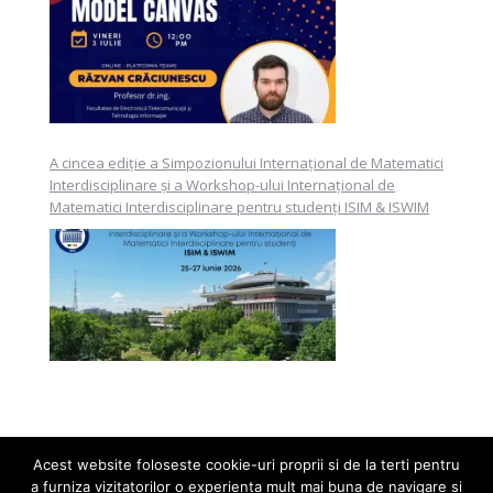
A cincea ediție a Simpozionului Internațional de Matematici
Interdisciplinare și a Workshop-ului Internațional de
Matematici Interdisciplinare pentru studenți ISIM & ISWIM
Acest website foloseste cookie-uri proprii si de la terti pentru
a furniza vizitatorilor o experienta mult mai buna de navigare si