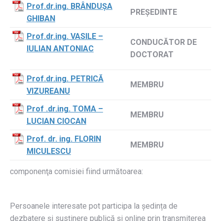
Prof.dr.ing. BRÂNDUȘA
PREŞEDINTE
GHIBAN
Prof.dr.ing. VASILE –
CONDUCĂTOR DE
IULIAN ANTONIAC
DOCTORAT
Prof.dr.ing. PETRICĂ
MEMBRU
VIZUREANU
Prof .dr.ing. TOMA –
MEMBRU
LUCIAN CIOCAN
Prof. dr. ing. FLORIN
MEMBRU
MICULESCU
componenţa comisiei fiind următoarea:
Persoanele interesate pot participa la ședința de
dezbatere și susținere publică și online prin transmiterea