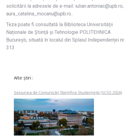
solicitării la adresele de e-mail: iulian.antoniac@upb.ro;
aura_catalina_mocanu@upb.ro..
Teza poate fi consultată la Biblioteca Universității
Naționale de Știință și Tehnologie POLITEHNICA
București, situată în localul din Splaiul Independenței nr.
313
Alte știri :
Sesiunea de Comunicări Științifice Studențești (SCSS 2026)