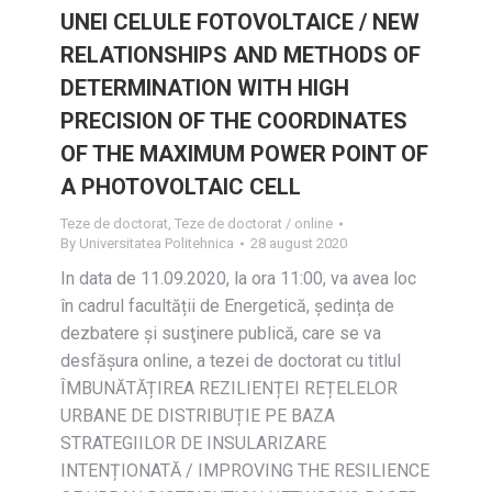
UNEI CELULE FOTOVOLTAICE / NEW
RELATIONSHIPS AND METHODS OF
DETERMINATION WITH HIGH
PRECISION OF THE COORDINATES
OF THE MAXIMUM POWER POINT OF
A PHOTOVOLTAIC CELL
Teze de doctorat
,
Teze de doctorat / online
By
Universitatea Politehnica
28 august 2020
In data de 11.09.2020, la ora 11:00, va avea loc
în cadrul facultății de Energetică, ședința de
dezbatere și susţinere publică, care se va
desfășura online, a tezei de doctorat cu titlul
ÎMBUNĂTĂȚIREA REZILIENȚEI REȚELELOR
URBANE DE DISTRIBUȚIE PE BAZA
STRATEGIILOR DE INSULARIZARE
INTENȚIONATĂ / IMPROVING THE RESILIENCE