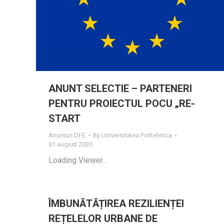
ANUNT SELECTIE – PARTENERI
PENTRU PROIECTUL POCU „RE-
START
Anunturi DFE
By
Universitatea Politehnica
31 august 2020
Loading Viewer…
ÎMBUNĂTĂȚIREA REZILIENȚEI
REȚELELOR URBANE DE