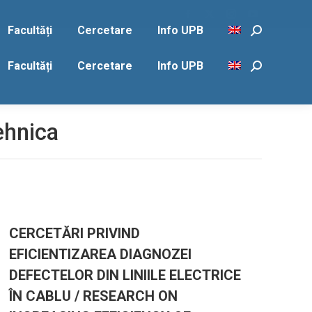
Facebook
X
Instagram
YouTube
Facultăți
Cercetare
Info UPB
Search:
page
page
page
page
opens
opens
opens
opens
Facultăți
Cercetare
Info UPB
Search:
in
in
in
in
new
new
new
new
window
window
window
window
ehnica
CERCETĂRI PRIVIND
EFICIENTIZAREA DIAGNOZEI
DEFECTELOR DIN LINIILE ELECTRICE
ÎN CABLU / RESEARCH ON