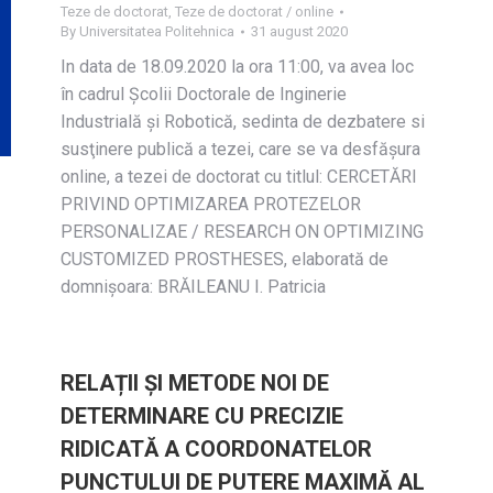
Teze de doctorat
,
Teze de doctorat / online
By
Universitatea Politehnica
31 august 2020
In data de 18.09.2020 la ora 11:00, va avea loc
în cadrul Școlii Doctorale de Inginerie
Industrială și Robotică, sedinta de dezbatere si
susţinere publică a tezei, care se va desfășura
online, a tezei de doctorat cu titlul: CERCETĂRI
PRIVIND OPTIMIZAREA PROTEZELOR
PERSONALIZAE / RESEARCH ON OPTIMIZING
CUSTOMIZED PROSTHESES, elaborată de
domnișoara: BRĂILEANU I. Patricia
RELAȚII ȘI METODE NOI DE
DETERMINARE CU PRECIZIE
RIDICATĂ A COORDONATELOR
PUNCTULUI DE PUTERE MAXIMĂ AL