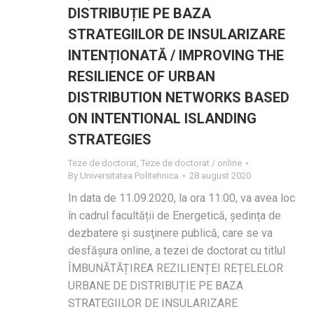
DISTRIBUȚIE PE BAZA
STRATEGIILOR DE INSULARIZARE
INTENȚIONATĂ / IMPROVING THE
RESILIENCE OF URBAN
DISTRIBUTION NETWORKS BASED
ON INTENTIONAL ISLANDING
STRATEGIES
Teze de doctorat
,
Teze de doctorat / online
By
Universitatea Politehnica
28 august 2020
In data de 11.09.2020, la ora 11:00, va avea loc
în cadrul facultății de Energetică, ședința de
dezbatere și susţinere publică, care se va
desfășura online, a tezei de doctorat cu titlul
ÎMBUNĂTĂȚIREA REZILIENȚEI REȚELELOR
URBANE DE DISTRIBUȚIE PE BAZA
STRATEGIILOR DE INSULARIZARE