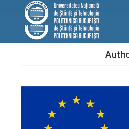
conținut
EELISA
HRS4R
Internațional
ALUMNI
MEDIA
Cont
Autho