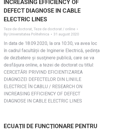
INCREASING EFFICIENCY OF
DEFECT DIAGNOSE IN CABLE
ELECTRIC LINES
Teze de doctorat
,
Teze de doctorat / online
By
Universitatea Politehnica
31 august 2020
In data de 18.09.2020, la ora 10:30, va avea loc
în cadrul facultății de Inginerie Electrică, ședința
de dezbatere și susţinere publică, care se va
desfășura online, a tezei de doctorat cu titlul:
CERCETĂRI PRIVIND EFICIENTIZAREA
DIAGNOZEI DEFECTELOR DIN LINIILE
ELECTRICE ÎN CABLU / RESEARCH ON
INCREASING EFFICIENCY OF DEFECT
DIAGNOSE IN CABLE ELECTRIC LINES
ECUAȚII DE FUNCȚIONARE PENTRU