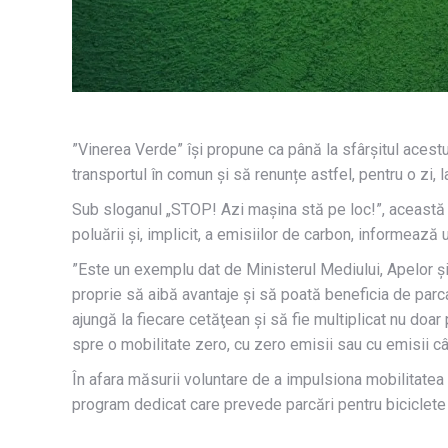
”Vinerea Verde” își propune ca până la sfârșitul acestui 
transportul în comun și să renunțe astfel, pentru o zi, 
Sub sloganul „STOP! Azi maşina stă pe loc!”, această ca
poluării şi, implicit, a emisiilor de carbon, informeaz
”Este un exemplu dat de Ministerul Mediului, Apelor și P
proprie să aibă avantaje şi să poată beneficia de parca
ajungă la fiecare cetăţean şi să fie multiplicat nu doar
spre o mobilitate zero, cu zero emisii sau cu emisii câ
În afara măsurii voluntare de a impulsiona mobilitatea al
program dedicat care prevede parcări pentru biciclete și