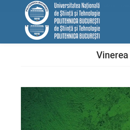
conținut
EELISA
HRS4R
Internațional
ALUMNI
MEDIA
Cont
Vinerea