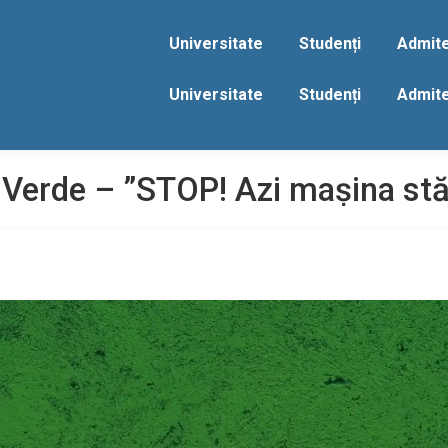
act
Universitate
Studenți
Admit
Universitate
Studenți
Admit
 Verde – ”STOP! Azi mașina stă 