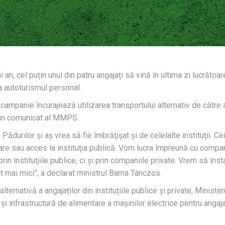
an, cel puțin unul din patru angajați să vină în ultima zi lucrătoa
la autoturismul personal.
mpanie încurajează utilizarea transportului alternativ de către ang
ă un comunicat al MMPS.
ădurilor şi aş vrea să fie îmbrăţişat şi de celelalte instituţii. C
re sau acces la instituţia publică. Vom lucra împreună cu compani
 prin instituţiile publice, ci şi prin companiile private. Vrem să 
t mai mici”, a declarat ministrul Barna Tánczos.
ternativă a angajaților din instituțiile publice și private, Minister
 infrastructură de alimentare a mașinilor electrice pentru angajați