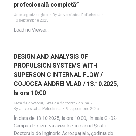
profesională completă”
Uncategorized @ro
By
Universitatea Politehnica
10 septembrie 2025
Loading Viewer…
DESIGN AND ANALYSIS OF
PROPULSION SYSTEMS WITH
SUPERSONIC INTERNAL FLOW /
COJOCEA ANDREI VLAD / 13.10.2025,
la ora 10:00
Teze de doctorat
,
Teze de doctorat / online
By
Universitatea Politehnica
9 septembrie 2025
În data de 13.10.2025, la ora 10:00, în sala G -02-
Campus Polizu, va avea loc, în cadrul Școlii
Doctorale de Inginerie Aerospațială, ședinta de