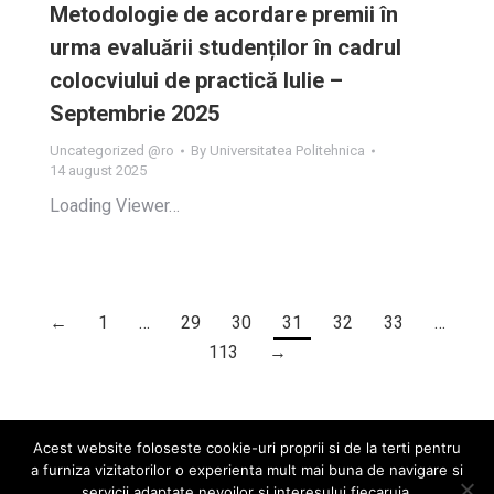
Metodologie de acordare premii în
urma evaluării studenților în cadrul
colocviului de practică Iulie –
Septembrie 2025
Uncategorized @ro
By
Universitatea Politehnica
14 august 2025
Loading Viewer…
←
1
…
29
30
31
32
33
…
113
→
Acest website foloseste cookie-uri proprii si de la terti pentru
a furniza vizitatorilor o experienta mult mai buna de navigare si
servicii adaptate nevoilor si interesului fiecaruia.