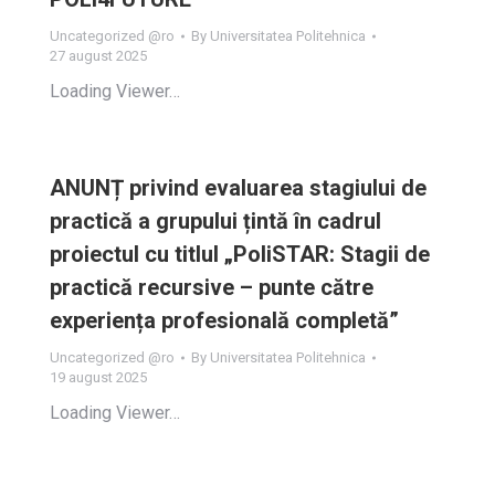
Uncategorized @ro
By
Universitatea Politehnica
27 august 2025
Loading Viewer…
ANUNȚ privind evaluarea stagiului de
practică a grupului țintă în cadrul
proiectul cu titlul „PoliSTAR: Stagii de
practică recursive – punte către
experiența profesională completă”
Uncategorized @ro
By
Universitatea Politehnica
19 august 2025
Loading Viewer…