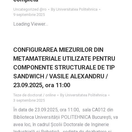
Uncategorized @ro
By
Universitatea Politehnica
9 septembrie 2025
Loading Viewer…
CONFIGURAREA MIEZURILOR DIN
METAMATERIALE UTILIZATE PENTRU
COMPONENTE STRUCTURALE DE TIP
SANDWICH / VASILE ALEXANDRU /
23.09.2025, ora 11:00
Teze de doctorat / online
By
Universitatea Politehnica
3 septembrie 2025
În data de 23.09.2025, ora 11:00, sala CA012 din
Biblioteca Universității POLITEHNICA București, va
avea loc, în cadrul Școlii Doctorale de Inginerie
Industrială și Robotică, ședinta de dezbatere și