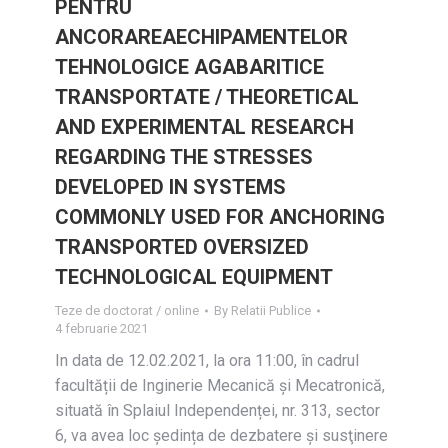
PENTRU
ANCORAREAECHIPAMENTELOR
TEHNOLOGICE AGABARITICE
TRANSPORTATE / THEORETICAL
AND EXPERIMENTAL RESEARCH
REGARDING THE STRESSES
DEVELOPED IN SYSTEMS
COMMONLY USED FOR ANCHORING
TRANSPORTED OVERSIZED
TECHNOLOGICAL EQUIPMENT
Teze de doctorat / online
By
Relatii Publice
4 februarie 2021
In data de 12.02.2021, la ora 11:00, în cadrul
facultății de Inginerie Mecanică și Mecatronică,
situată în Splaiul Independenței, nr. 313, sector
6, va avea loc ședința de dezbatere și susţinere