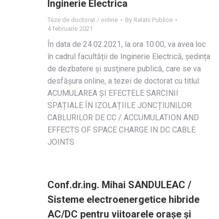
Inginerie Electrica
Teze de doctorat / online
By
Relatii Publice
4 februarie 2021
În data de 24.02.2021, la ora 10:00, va avea loc
în cadrul facultății de Inginerie Electrică, ședința
de dezbatere și susţinere publică, care se va
desfășura online, a tezei de doctorat cu titlul:
ACUMULAREA ȘI EFECTELE SARCINII
SPAȚIALE ÎN IZOLAȚIILE JONCȚIUNILOR
CABLURILOR DE CC / ACCUMULATION AND
EFFECTS OF SPACE CHARGE IN DC CABLE
JOINTS
Conf.dr.ing. Mihai SANDULEAC /
Sisteme electroenergetice hibride
AC/DC pentru viitoarele orașe și