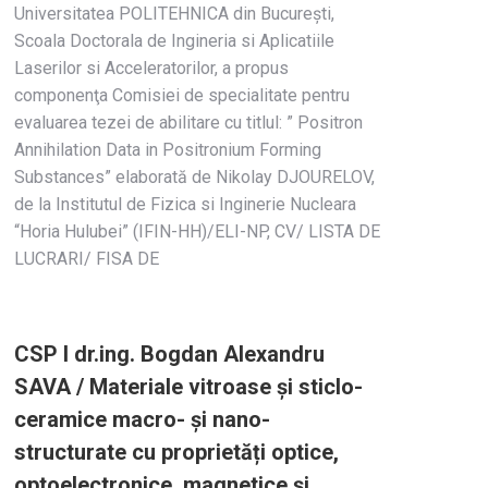
Universitatea POLITEHNICA din Bucureşti,
Scoala Doctorala de Ingineria si Aplicatiile
Laserilor si Acceleratorilor, a propus
componenţa Comisiei de specialitate pentru
evaluarea tezei de abilitare cu titlul: ” Positron
Annihilation Data in Positronium Forming
Substances” elaborată de Nikolay DJOURELOV,
de la Institutul de Fizica si Inginerie Nucleara
“Horia Hulubei” (IFIN-HH)/ELI-NP, CV/ LISTA DE
LUCRARI/ FISA DE
CSP I dr.ing. Bogdan Alexandru
SAVA / Materiale vitroase și sticlo-
ceramice macro- și nano-
structurate cu proprietăți optice,
optoelectronice, magnetice și