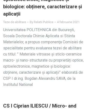
biologice: obținere, caracterizare și
aplicații
Teze de abilitare
By
Relatii Publice
4 februarie 2021
Universitatea POLITEHNICA din Bucureşti,
Scoala Doctorala Chimie Aplicata si Stiinta
Materialelor, a propus componenţa Comisiei de
specialitate pentru evaluarea tezei de abilitare
cu titlul: ” Materiale vitroase și sticlo-ceramice
macro- și nano-structurate cu proprietăți optice,
optoelectronice, magnetice și biologice:
obținere, caracterizare și aplicații” elaborată de
CSP I dr.ing. Bogdan Alexandru SAVA, de la
Institutul National
CS I Ciprian ILIESCU / Micro- and