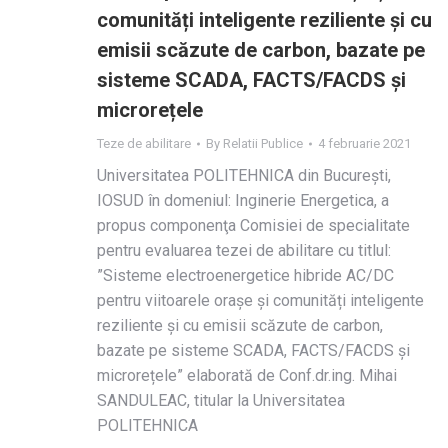
comunități inteligente reziliente și cu
emisii scăzute de carbon, bazate pe
sisteme SCADA, FACTS/FACDS și
microrețele
Teze de abilitare
By
Relatii Publice
4 februarie 2021
Universitatea POLITEHNICA din Bucureşti,
IOSUD în domeniul: Inginerie Energetica, a
propus componenţa Comisiei de specialitate
pentru evaluarea tezei de abilitare cu titlul:
”Sisteme electroenergetice hibride AC/DC
pentru viitoarele orașe și comunități inteligente
reziliente și cu emisii scăzute de carbon,
bazate pe sisteme SCADA, FACTS/FACDS și
microrețele” elaborată de Conf.dr.ing. Mihai
SANDULEAC, titular la Universitatea
POLITEHNICA