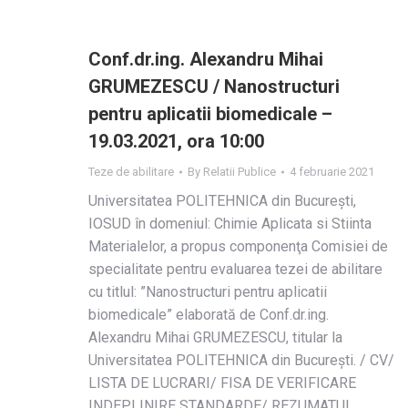
Conf.dr.ing. Alexandru Mihai
GRUMEZESCU / Nanostructuri
pentru aplicatii biomedicale –
19.03.2021, ora 10:00
Teze de abilitare
By
Relatii Publice
4 februarie 2021
Universitatea POLITEHNICA din Bucureşti,
IOSUD în domeniul: Chimie Aplicata si Stiinta
Materialelor, a propus componenţa Comisiei de
specialitate pentru evaluarea tezei de abilitare
cu titlul: ”Nanostructuri pentru aplicatii
biomedicale” elaborată de Conf.dr.ing.
Alexandru Mihai GRUMEZESCU, titular la
Universitatea POLITEHNICA din Bucureşti. / CV/
LISTA DE LUCRARI/ FISA DE VERIFICARE
INDEPLINIRE STANDARDE/ REZUMATUL