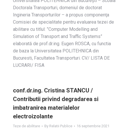
Universitatea POLITEHNICA din Bucureşti – Scoala
Doctorala Transporturi, domeniul de doctorat
Ingineria Transporturilor – a propus componenţa
Comisiei de specialitate pentru evaluarea tezei de
abilitare cu titlul: ”Computer Modelling and
Simulation of Transport and Traffic Systems”
elaborată de prof.dr.ing. Eugen ROSCA, cu functia
de baza la Universitatea POLITEHNICA din
Bucuresti, Facultatea Transporturi. CV/ LISTA DE
LUCRARI/ FISA
conf.dr.ing. Cristina STANCU /
Contributii privind degradarea si
imbatranirea materialelor
electroizolante
Teze de abilitare
By
Relatii Publice
16 septembrie 2021