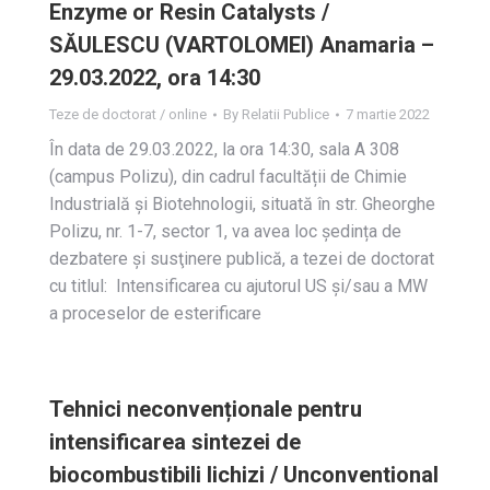
Enzyme or Resin Catalysts /
SĂULESCU (VARTOLOMEI) Anamaria –
29.03.2022, ora 14:30
Teze de doctorat / online
By
Relatii Publice
7 martie 2022
În data de 29.03.2022, la ora 14:30, sala A 308
(campus Polizu), din cadrul facultății de Chimie
Industrială și Biotehnologii, situată în str. Gheorghe
Polizu, nr. 1-7, sector 1, va avea loc ședința de
dezbatere și susţinere publică, a tezei de doctorat
cu titlul: Intensificarea cu ajutorul US şi/sau a MW
a proceselor de esterificare
Tehnici neconvenționale pentru
intensificarea sintezei de
biocombustibili lichizi / Unconventional