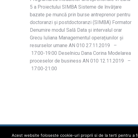
5 a Proiectului SIMBA Sisteme de învățare
bazate pe muncă prin burse antreprenor pentru
doctoranzi și postdoctoranzi (SIMBA) Formator
Denumire modul Sală Data și intervalul orar
Grecu Iuliana Managementul operațiunilor și
resurselor umane AN 010 27.11.2019 –
17:00-19:00 Deselnicu Dana Corina Modelarea
proceselor de business AN 010 12.11.2019 –
17:00-21:00
2026 © Universitatea POLITEHNICA București
Acest website foloseste cookie-uri proprii si de la terti pentru a f