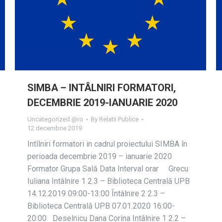
SIMBA – INTÂLNIRI FORMATORI,
DECEMBRIE 2019-IANUARIE 2020
Uncategorized @ro
By
Relatii Publice
12 decembrie 2019
Intîlniri formatori in cadrul proiectului SIMBA în
perioada decembrie 2019 – ianuarie 2020
Formator Grupa Sală Data Interval orar Grecu
Iuliana Intâlnire 1 2.3 – Biblioteca Centrală UPB
14.12.2019 09:00-13:00 Întâlnire 2 2.3 –
Biblioteca Centrală UPB 07.01.2020 16:00-
20:00 Deselnicu Dana Corina Intâlnire 1 2.2 –