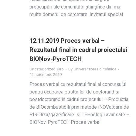
preocupări ale comunitătii științifice din mai
multe domenii de cercetare. Invitatul special
12.11.2019 Proces verbal –
Rezultatul final in cadrul proiectului
BIONov-PyroTECH
Uncategorized @ro
By
Universitatea Politehnica
12 noiembrie 2019
Proces verbal cu rezultatul final al concursului
pentru ocuparea posturilor de doctorand si
postdoctorand in cadrul proiectului – Productia
de BIOcombustibili prin metode iNOVatoare de
PIROliza/gazeificare si TEHnologii avansate –
BIONov-PyroTECH Proces verbal