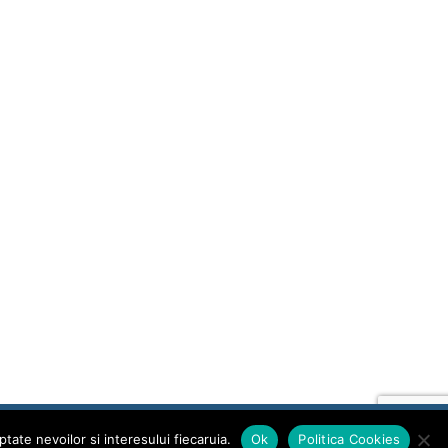
Protecția datelor cu caracter personal
Euronews Romania
tate nevoilor si interesului fiecaruia.
Ok
Politica Cookies