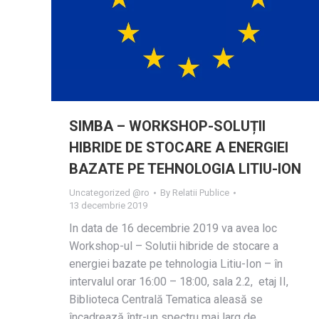
SIMBA – WORKSHOP-SOLUȚII
HIBRIDE DE STOCARE A ENERGIEI
BAZATE PE TEHNOLOGIA LITIU-ION
Uncategorized @ro
By
Relatii Publice
13 decembrie 2019
In data de 16 decembrie 2019 va avea loc
Workshop-ul – Solutii hibride de stocare a
energiei bazate pe tehnologia Litiu-Ion – în
intervalul orar 16:00 – 18:00, sala 2.2, etaj II,
Biblioteca Centrală Tematica aleasă se
încadrează într-un spectru mai larg de