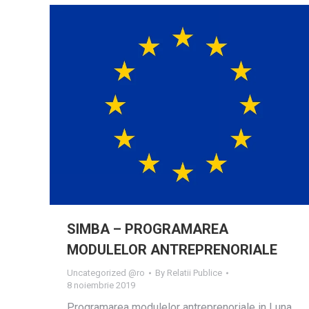
SIMBA – PROGRAMAREA
MODULELOR ANTREPRENORIALE
Uncategorized @ro
By
Relatii Publice
8 noiembrie 2019
Programarea modulelor antreprenoriale in Luna