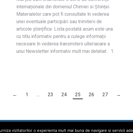
internaționale din domeniul Chimiei si Științei
Materialelor care pot fi consultate în vederea
unei eventuale participări sau trimiterii de
articole științifice. Lista postată acum este una
cu titlu informativ pentru a culege informații
necesare în vederea transmiterii ulteriaoare a
unui Newsletter informativ mult mai detaliat. 1.
←
1
…
23
24
25
26
27
→
urniza vizitatorilor o experienta mult mai buna de navigare si servicii adap