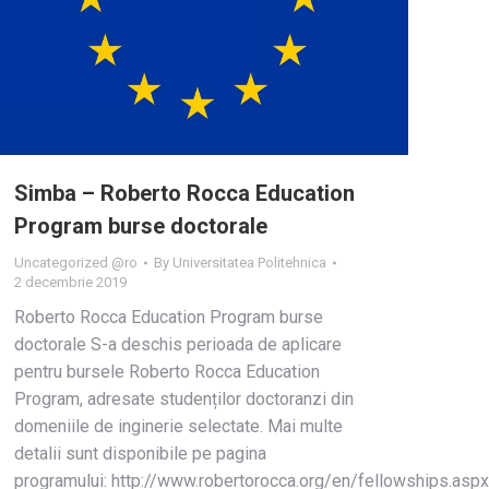
Simba – Roberto Rocca Education
Program burse doctorale
Uncategorized @ro
By
Universitatea Politehnica
2 decembrie 2019
Roberto Rocca Education Program burse
doctorale S-a deschis perioada de aplicare
pentru bursele Roberto Rocca Education
Program, adresate studenților doctoranzi din
domeniile de inginerie selectate. Mai multe
detalii sunt disponibile pe pagina
programului: http://www.robertorocca.org/en/fellowships.aspx