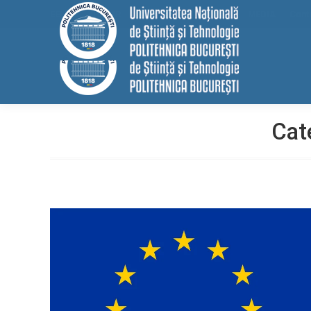
conținut
EELISA
HRS4R
Internațional
ALUMNI
MEDIA
Cont
Cat