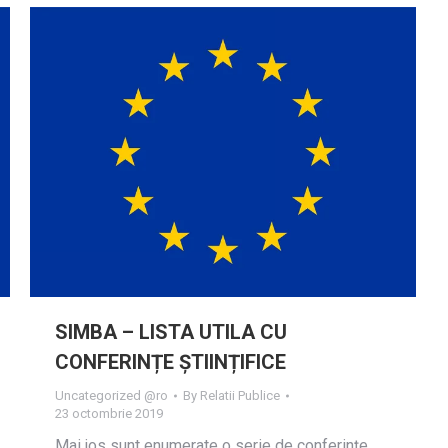
SIMBA – LISTA UTILA CU
CONFERINȚE ȘTIINȚIFICE
Uncategorized @ro
By
Relatii Publice
23 octombrie 2019
Mai jos sunt enumerate o serie de conferințe