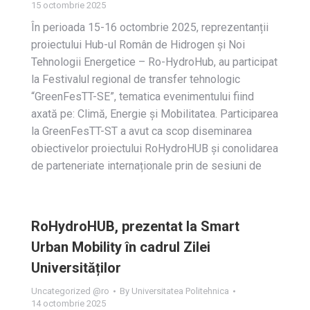
15 octombrie 2025
În perioada 15-16 octombrie 2025, reprezentanții
proiectului Hub-ul Român de Hidrogen și Noi
Tehnologii Energetice – Ro-HydroHub, au participat
la Festivalul regional de transfer tehnologic
“GreenFesTT-SE”, tematica evenimentului fiind
axată pe: Climă, Energie și Mobilitatea. Participarea
la GreenFesTT-ST a avut ca scop diseminarea
obiectivelor proiectului RoHydroHUB și conolidarea
de parteneriate internaționale prin de sesiuni de
RoHydroHUB, prezentat la Smart
Urban Mobility în cadrul Zilei
Universităților
Uncategorized @ro
By
Universitatea Politehnica
14 octombrie 2025