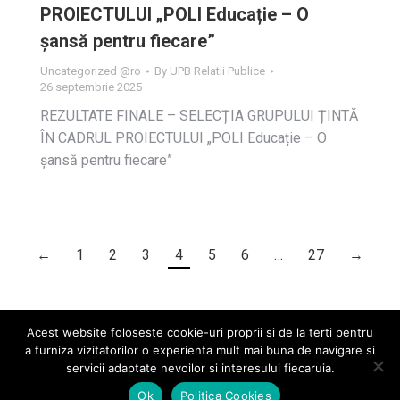
PROIECTULUI „POLI Educație – O
șansă pentru fiecare”
Uncategorized @ro
By
UPB Relatii Publice
26 septembrie 2025
REZULTATE FINALE – SELECȚIA GRUPULUI ȚINTĂ
ÎN CADRUL PROIECTULUI „POLI Educație – O
șansă pentru fiecare”
←
1
2
3
4
5
6
…
27
→
Acest website foloseste cookie-uri proprii si de la terti pentru
a furniza vizitatorilor o experienta mult mai buna de navigare si
servicii adaptate nevoilor si interesului fiecaruia.
2026 © Universitatea POLITEHNICA București
Ok
Politica Cookies