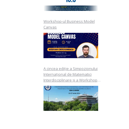
Workshop-ul Business Model
Canvas
A cincea ediție a Simpozionului
Internațional de Matematici
Interdisciplinare și a Workshop-
ului Internațional de Matematici
Interdisciplinare pentru studenți
ISIM & ISWIM