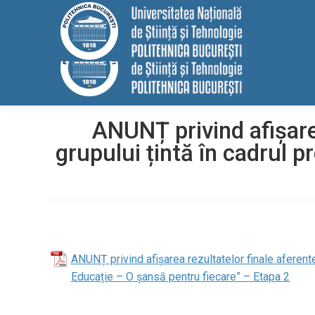
conținut
EELISA
HRS4R
Internațional
ALUMNI
MEDIA
Cont
ANUNȚ privind afișarea
grupului țintă în cadrul p
ANUNȚ privind afișarea rezultatelor finale aferente 
Educație – O șansă pentru fiecare” – Etapa 2