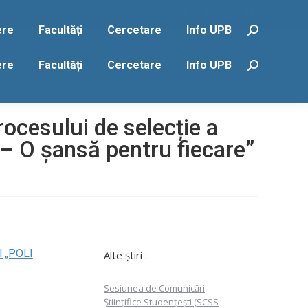
Facebook
X
Instagram
YouTube
ere
Facultăți
Cercetare
Info UPB
Search:
page
page
page
page
opens
opens
opens
opens
ere
Facultăți
Cercetare
Info UPB
Search:
in
in
in
in
new
new
new
new
window
window
window
window
rocesului de selecție a
e – O șansă pentru fiecare”
ul „POLI
Alte știri :
Sesiunea de Comunicări
Științifice Studențești (SCSS