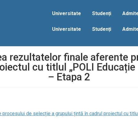
act
Universitate
Studenți
Admit
Universitate
Studenți
Admit
 rezultatelor finale aferente p
roiectul cu titlul „POLI Educați
– Etapa 2
procesului de selecție a grupului țintă în cadrul proiectul cu titl