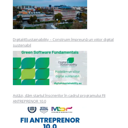
b) Programele educaționale și materialele
didactice
Digital4Sustainability – Construim împreună un viitor digital
.
sustenabil
c) Rezultate create prin proiecte de natura
comenzilor din afara UPB
Astăzi, dăm startul înscrierilor în cadrul programului FII
ANTREPRENOR 10.0