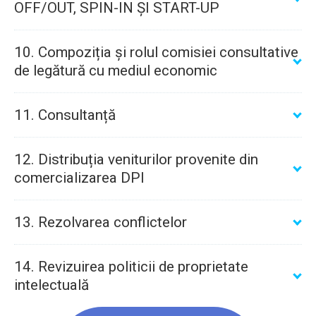
OFF/OUT, SPIN-IN ȘI START-UP
10. Compoziția și rolul comisiei consultative
de legătură cu mediul economic
11. Consultanță
12. Distribuția veniturilor provenite din
a) Drepturile de autor
comercializarea DPI
Directiva 96/9/CE
13. Rezolvarea conflictelor
14. Revizuirea politicii de proprietate
intelectuală