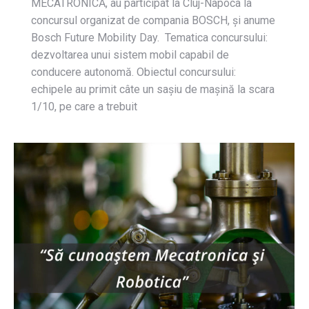
MECATRONICĂ, au participat la Cluj-Napoca la
concursul organizat de compania BOSCH, și anume
Bosch Future Mobility Day. Tematica concursului:
dezvoltarea unui sistem mobil capabil de
conducere autonomă. Obiectul concursului:
echipele au primit câte un sașiu de mașină la scara
1/10, pe care a trebuit