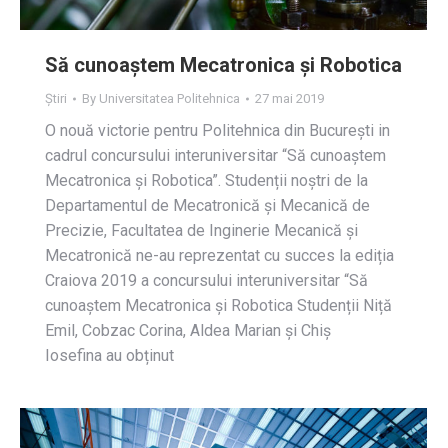
Să cunoaștem Mecatronica și Robotica
Știri
By
Universitatea Politehnica
27 mai 2019
O nouă victorie pentru Politehnica din București in
cadrul concursului interuniversitar “Să cunoaștem
Mecatronica și Robotica”. Studenții noștri de la
Departamentul de Mecatronică și Mecanică de
Precizie, Facultatea de Inginerie Mecanică și
Mecatronică ne-au reprezentat cu succes la ediția
Craiova 2019 a concursului interuniversitar “Să
cunoaștem Mecatronica și Robotica Studenții Niță
Emil, Cobzac Corina, Aldea Marian și Chiș
Iosefina au obținut