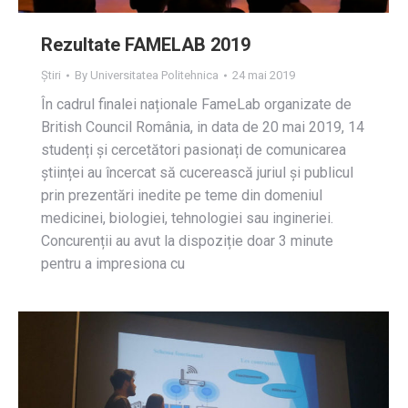
Rezultate FAMELAB 2019
Știri
By
Universitatea Politehnica
24 mai 2019
În cadrul finalei naționale FameLab organizate de
British Council România, in data de 20 mai 2019, 14
studenți și cercetători pasionați de comunicarea
științei au încercat să cucerească juriul și publicul
prin prezentări inedite pe teme din domeniul
medicinei, biologiei, tehnologiei sau ingineriei.
Concurenții au avut la dispoziție doar 3 minute
pentru a impresiona cu