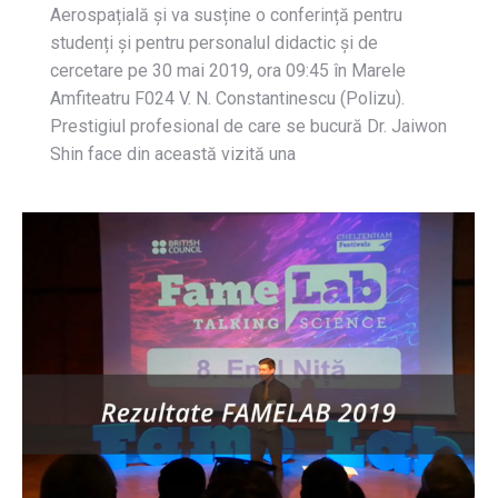
Aerospațială și va susține o conferință pentru
studenți și pentru personalul didactic și de
cercetare pe 30 mai 2019, ora 09:45 în Marele
Amfiteatru F024 V. N. Constantinescu (Polizu).
Prestigiul profesional de care se bucură Dr. Jaiwon
Shin face din această vizită una