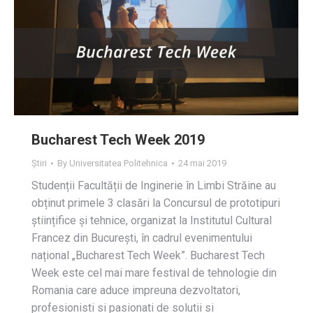
Bucharest Tech Week 2019
Știri
By
Universitatea Politehnica
24 mai 2019
Studenții Facultății de Inginerie în Limbi Străine au
obținut primele 3 clasări la Concursul de prototipuri
științifice și tehnice, organizat la Institutul Cultural
Francez din București, în cadrul evenimentului
național „Bucharest Tech Week”. Bucharest Tech
Week este cel mai mare festival de tehnologie din
Romania care aduce impreuna dezvoltatori,
profesionisti si pasionati de solutii si