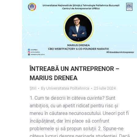
ÎNTREABĂ UN ANTREPRENOR –
MARIUS DRENEA
Știri
By
Universitatea Politehnica
25 iulie 2024
1.⁠ ⁠Cum te descrii în câteva cuvinte? Sunt
ambițios, cu un apetit ridicat pentru risc și
mereu în căutarea necunoscutului. Uneori pot fi
încăpățânat, dar îmi place să confrunt
problemele și să propun soluții. 2.⁠ ⁠Spune-ne
câteva lucruri despre perioada studenției. Dacă