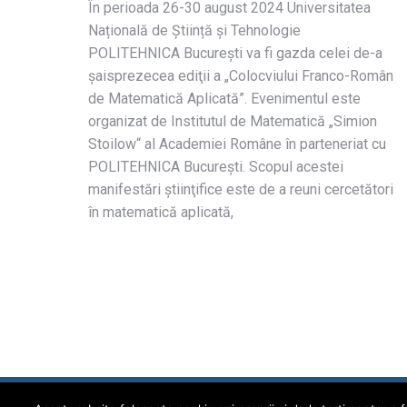
În perioada 26-30 august 2024 Universitatea
Națională de Știință și Tehnologie
POLITEHNICA București va fi gazda celei de-a
şaisprezecea ediţii a „Colocviului Franco-Român
de Matematică Aplicată”. Evenimentul este
organizat de Institutul de Matematică „Simion
Stoilow“ al Academiei Române în parteneriat cu
POLITEHNICA Bucureşti. Scopul acestei
manifestări ştiinţifice este de a reuni cercetători
în matematică aplicată,
2026 © Universitatea POLITEHNICA București