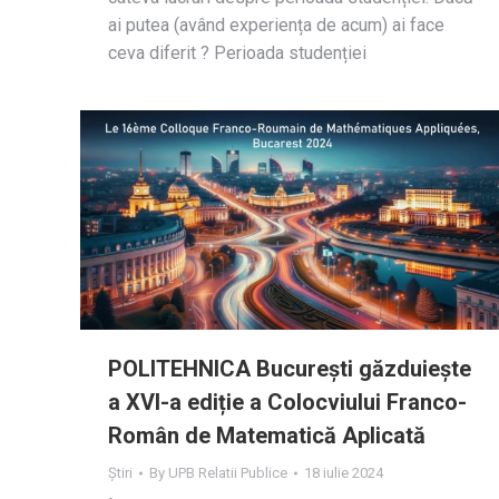
ai putea (având experiența de acum) ai face
ceva diferit ? Perioada studenției
POLITEHNICA București găzduiește
a XVI-a ediție a Colocviului Franco-
Român de Matematică Aplicată
Știri
By
UPB Relatii Publice
18 iulie 2024