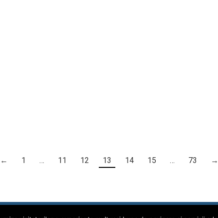
←
1
…
11
12
13
14
15
…
73