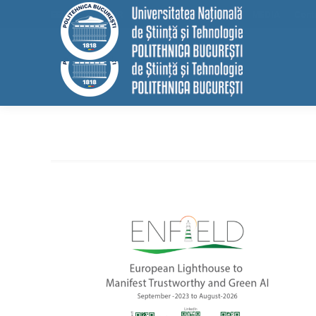
conținut
EELISA
HRS4R
Internațional
ALUMNI
MEDIA
Cont