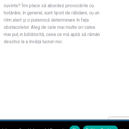
cuvinte? Îmi place să abordez provocările cu
hotărâre; în general, sunt lipsit de răbdare, cu un
ritm alert și o puternică determinare în fața
obstacolelor. Aleg de cele mai multe ori calea
mai puț in bătătorită, ceea ce mă ajută să rămân
deschis la a învăța lucruri noi
→
Protecția datelor cu caracter personal
Euronews Romania