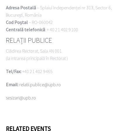
Adresa Postală
– Splaiul Independenței nr 313, Sector 6,
București, România
Cod Poștal
– RO-060042
Centrală telefonică
: + 40 21 402 9100
RELAȚII PUBLICE
Clădirea Rectorat, Sala AN 001
(la intrarea principală în Rectorat )
Tel/Fax:
+40 21 402 9465
Email:
relatii.publice@upb.ro
sesizari@upb.ro
RELATED EVENTS