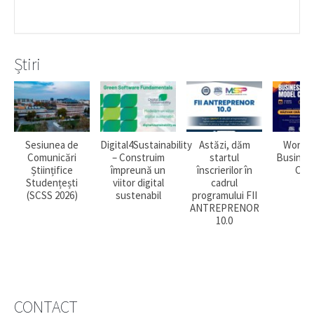
Știri
Sesiunea de
Digital4Sustainability
Astăzi, dăm
Worksh
Comunicări
– Construim
startul
Busines
Științifice
împreună un
înscrierilor în
Can
Studențești
viitor digital
cadrul
(SCSS 2026)
sustenabil
programului FII
ANTREPRENOR
10.0
CONTACT