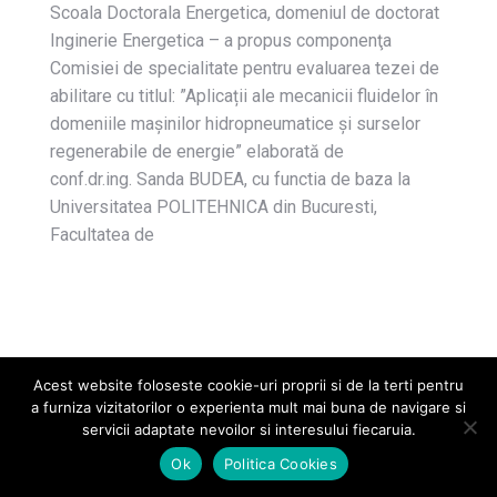
Scoala Doctorala Energetica, domeniul de doctorat
Inginerie Energetica – a propus componenţa
Comisiei de specialitate pentru evaluarea tezei de
abilitare cu titlul: ”Aplicații ale mecanicii fluidelor în
domeniile mașinilor hidropneumatice și surselor
regenerabile de energie” elaborată de
conf.dr.ing. Sanda BUDEA, cu functia de baza la
Universitatea POLITEHNICA din Bucuresti,
Facultatea de
Acest website foloseste cookie-uri proprii si de la terti pentru
a furniza vizitatorilor o experienta mult mai buna de navigare si
servicii adaptate nevoilor si interesului fiecaruia.
2026 © Universitatea POLITEHNICA București
Universitate
Ok
Politica Cookies