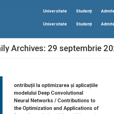
act
Universitate
Studenți
Admit
Universitate
Studenți
Admit
ily Archives:
29 septembrie 2
ontribuții la optimizarea și aplicațiile
modelului Deep Convolutional
Neural Networks / Contributions to
the Optimization and Applications of