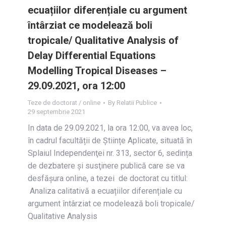
ecuațiilor diferențiale cu argument
întârziat ce modelează boli
tropicale/ Qualitative Analysis of
Delay Differential Equations
Modelling Tropical Diseases –
29.09.2021, ora 12:00
Teze de doctorat / online
By
Relatii Publice
29 septembrie 2021
In data de 29.09.2021, la ora 12:00, va avea loc,
în cadrul facultății de Științe Aplicate, situată în
Splaiul Independenţei nr. 313, sector 6, sedința
de dezbatere și susţinere publică care se va
desfășura online, a tezei de doctorat cu titlul:
Analiza calitativă a ecuațiilor diferențiale cu
argument întârziat ce modelează boli tropicale/
Qualitative Analysis