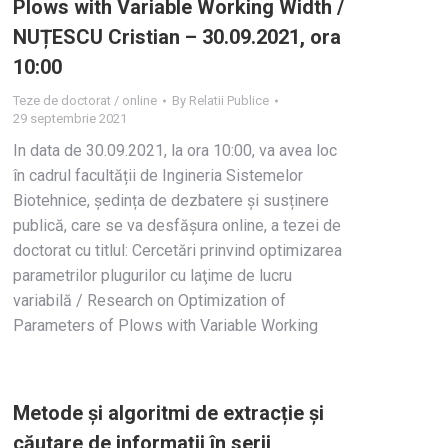
Plows with Variable Working Width /
NUȚESCU Cristian – 30.09.2021, ora
10:00
Teze de doctorat / online
By
Relatii Publice
29 septembrie 2021
In data de 30.09.2021, la ora 10:00, va avea loc
în cadrul facultății de Ingineria Sistemelor
Biotehnice, ședința de dezbatere și susținere
publică, care se va desfășura online, a tezei de
doctorat cu titlul: Cercetări prinvind optimizarea
parametrilor plugurilor cu laţime de lucru
variabilă / Research on Optimization of
Parameters of Plows with Variable Working
Metode și algoritmi de extracție și
căutare de informații în serii