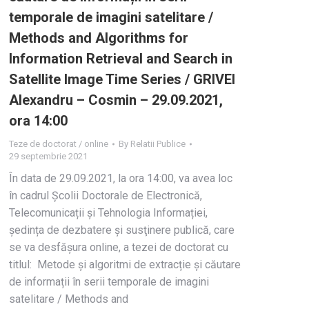
temporale de imagini satelitare /
Methods and Algorithms for
Information Retrieval and Search in
Satellite Image Time Series / GRIVEI
Alexandru – Cosmin – 29.09.2021,
ora 14:00
Teze de doctorat / online
By
Relatii Publice
29 septembrie 2021
În data de 29.09.2021, la ora 14:00, va avea loc
în cadrul Școlii Doctorale de Electronică,
Telecomunicații și Tehnologia Informației,
ședința de dezbatere și susţinere publică, care
se va desfășura online, a tezei de doctorat cu
titlul: Metode și algoritmi de extracție și căutare
de informații în serii temporale de imagini
satelitare / Methods and