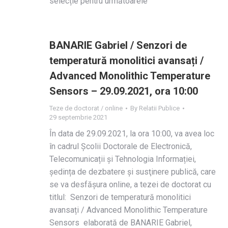
selecție pentru următoarele
BANARIE Gabriel / Senzori de
temperatură monolitici avansați /
Advanced Monolithic Temperature
Sensors – 29.09.2021, ora 10:00
Teze de doctorat / online
By
Relatii Publice
29 septembrie 2021
În data de 29.09.2021, la ora 10:00, va avea loc
în cadrul Școlii Doctorale de Electronică,
Telecomunicații și Tehnologia Informației,
ședința de dezbatere și susţinere publică, care
se va desfășura online, a tezei de doctorat cu
titlul: Senzori de temperatură monolitici
avansați / Advanced Monolithic Temperature
Sensors elaborată de BANARIE Gabriel,