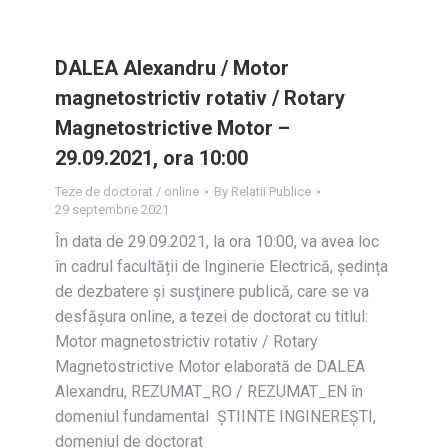
DALEA Alexandru / Motor
magnetostrictiv rotativ / Rotary
Magnetostrictive Motor –
29.09.2021, ora 10:00
Teze de doctorat / online
By
Relatii Publice
29 septembrie 2021
În data de 29.09.2021, la ora 10:00, va avea loc
în cadrul facultății de Inginerie Electrică, ședința
de dezbatere și susţinere publică, care se va
desfășura online, a tezei de doctorat cu titlul:
Motor magnetostrictiv rotativ / Rotary
Magnetostrictive Motor elaborată de DALEA
Alexandru, REZUMAT_RO / REZUMAT_EN în
domeniul fundamental ȘTIINTE INGINEREȘTI,
domeniul de doctorat