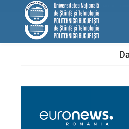
conținut
EELISA
HRS4R
Internațional
ALUMNI
MEDIA
Cont
Da