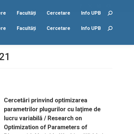
Facebook
X
Instagram
YouTube
ere
Facultăți
Cercetare
Info UPB
Search:
page
page
page
page
opens
opens
opens
opens
ere
Facultăți
Cercetare
Info UPB
Search:
in
in
in
in
new
new
new
new
window
window
window
window
021
Cercetări prinvind optimizarea
parametrilor plugurilor cu laţime de
lucru variabilă / Research on
Optimization of Parameters of