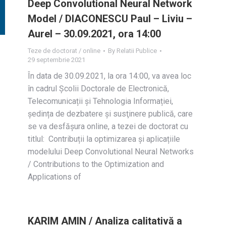
Deep Convolutional Neural Network
Model / DIACONESCU Paul – Liviu –
Aurel – 30.09.2021, ora 14:00
Teze de doctorat / online
By
Relatii Publice
29 septembrie 2021
În data de 30.09.2021, la ora 14:00, va avea loc
în cadrul Școlii Doctorale de Electronică,
Telecomunicații și Tehnologia Informației,
ședința de dezbatere și susţinere publică, care
se va desfășura online, a tezei de doctorat cu
titlul: Contribuții la optimizarea și aplicațiile
modelului Deep Convolutional Neural Networks
/ Contributions to the Optimization and
Applications of
KARIM AMIN / Analiza calitativă a