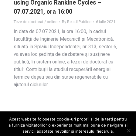
using Organic Rankine Cycles –
07.07.2021, ora 16:00
Teze de doctorat / online
By
Relatii Publice
6 iulie 2021
In data de 07.07.2021, la ora 16:00, în cadrul
facultății de Inginerie Mecanică și Mecatronică,
situată în Splaiul Independenței, nr. 313, sector 6,
va avea loc ședința de dezbatere și susţinere
publică, în sistem online, a tezei de doctorat cu
titlul: Contribuții la studiul recuperării energiei
termice deșeu sau din surse regenerabile cu
ajutorul ciclurilor
Acest website foloseste cookie-uri proprii si de la terti pentru
a furniza vizitatorilor o experienta mult mai buna de navigare si
servicii adaptate nevoilor si interesului fiecaruia.