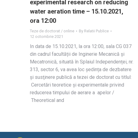
experimental research on reducing
water aeration time – 15.10.2021,
ora 12:00
Teze de doctorat / online
By
Relatii Publice
12 octombrie 2021
In data de 15.10.2021, la ora 12:00, sala CG 037
din cadrul facultății de Inginerie Mecanică și
Mecatronică, situată în Splaiul Independenței, nr.
313, sector 6, va avea loc ședința de dezbatere
și susţinere publică a tezei de doctorat cu titlul:
Cercetări teoretice şi experimentale privind
reducerea timpului de aerare a apelor /
Theoretical and