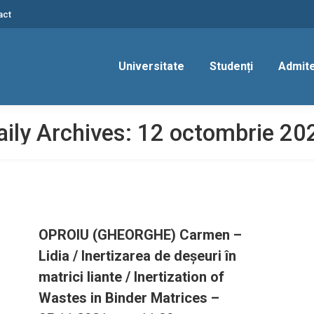
act
Universitate
Studenți
Admit
aily Archives:
12 octombrie 20
OPROIU (GHEORGHE) Carmen –
Lidia / Inertizarea de deșeuri în
matrici liante / Inertization of
Wastes in Binder Matrices –