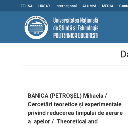
conținut
EELISA
HRS4R
Internațional
ALUMNI
MEDIA
Cont
D
BĂNICĂ (PETROȘEL) Mihaela /
Cercetări teoretice şi experimentale
privind reducerea timpului de aerare
a apelor / Theoretical and