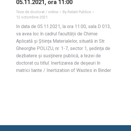
05.11.2021, ora 11:00
Teze de doctorat / online
By
Relatii Publice
12 octombrie 2021
In data de 05.11.2021, la ora 11:00, sala D 013,
va avea loc în cadrul facultății de Chimie
Aplicată și Știința Materialelor, situată in Str.
Gheorghe POLIZU, nr. 1-7, sector 1, ședința de
dezbatere și susţinere publică, a tezei de
doctorat cu titlul: Inertizarea de deșeuri în
matrici liante / Inertization of Wastes in Binder