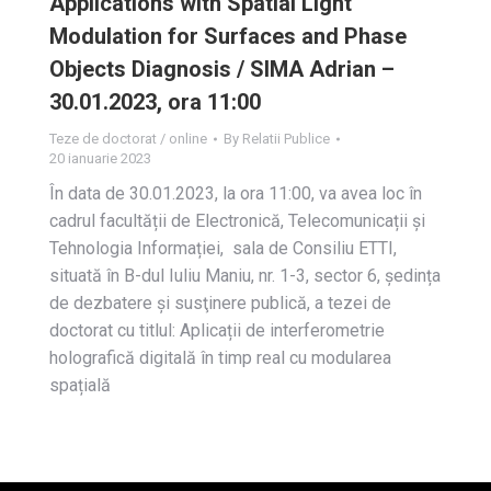
Applications with Spatial Light
Modulation for Surfaces and Phase
Objects Diagnosis / SIMA Adrian –
30.01.2023, ora 11:00
Teze de doctorat / online
By
Relatii Publice
20 ianuarie 2023
În data de 30.01.2023, la ora 11:00, va avea loc în
cadrul facultății de Electronică, Telecomunicații și
Tehnologia Informației, sala de Consiliu ETTI,
situată în B-dul Iuliu Maniu, nr. 1-3, sector 6, ședința
de dezbatere și susţinere publică, a tezei de
doctorat cu titlul: Aplicații de interferometrie
holografică digitală în timp real cu modularea
spațială